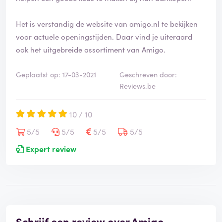
i
e
Het is verstandig de website van amigo.nl te bekijken
e
voor actuele openingstijden. Daar vind je uiteraard
r
d
ook het uitgebreide assortiment van Amigo.
Geplaatst op: 17-03-2021
Geschreven door:
Reviews.be
10 / 10
5/5
5/5
5/5
5/5
Expert review
Schrijf een review over Amigo