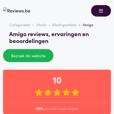
Categorieën
Mode
Kledingwinkels
Amigo
Amigo reviews, ervaringen en
beoordelingen
Bezoek de website
10
100%
zou hier weer kopen