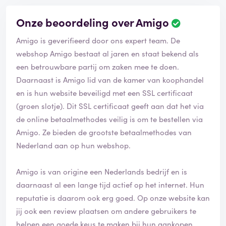
Onze beoordeling over Amigo
B
e
Amigo is geverifieerd door ons expert team. De
o
o
webshop Amigo bestaat al jaren en staat bekend als
r
een betrouwbare partij om zaken mee te doen.
d
Daarnaast is Amigo lid van de kamer van koophandel
e
en is hun website beveiligd met een SSL certificaat
l
i
(groen slotje). Dit SSL certificaat geeft aan dat het via
n
de online betaalmethodes veilig is om te bestellen via
g
Amigo. Ze bieden de grootste betaalmethodes van
i
Nederland aan op hun webshop.
s
g
e
Amigo is van origine een Nederlands bedrijf en is
v
daarnaast al een lange tijd actief op het internet. Hun
e
reputatie is daarom ook erg goed. Op onze website kan
r
i
jij ook een review plaatsen om andere gebruikers te
f
helpen een goede keus te maken bij hun aankopen.