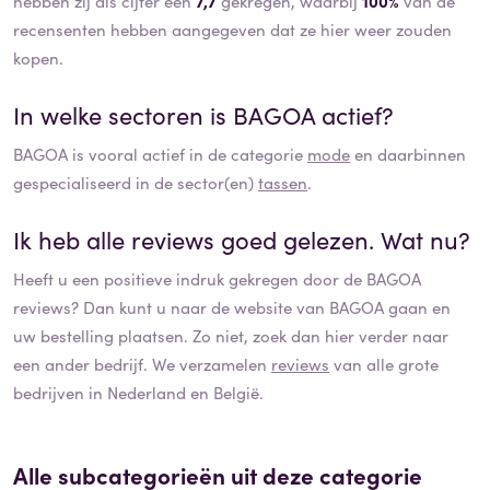
hebben zij als cijfer een
7,7
gekregen, waarbij
100%
van de
recensenten hebben aangegeven dat ze hier weer zouden
kopen.
In welke sectoren is
BAGOA
actief?
BAGOA
is vooral actief in de categorie
mode
en daarbinnen
gespecialiseerd in de sector(en)
tassen
.
Ik heb alle reviews goed gelezen. Wat nu?
Heeft u een positieve indruk gekregen door de
BAGOA
reviews? Dan kunt u naar de website van
BAGOA
gaan en
uw bestelling plaatsen. Zo niet, zoek dan hier verder naar
een ander bedrijf. We verzamelen
reviews
van alle grote
bedrijven in Nederland en België.
Alle subcategorieën uit deze categorie