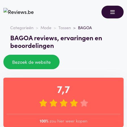
Categorieën
Mode
Tassen
BAGOA
BAGOA reviews, ervaringen en
beoordelingen
Bezoek de website
7,7
100%
zou hier weer kopen