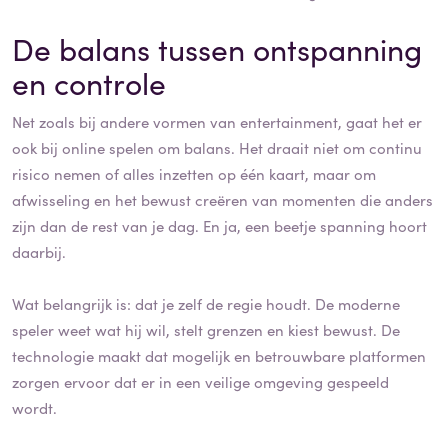
De balans tussen ontspanning
en controle
Net zoals bij andere vormen van entertainment, gaat het er
ook bij online spelen om balans. Het draait niet om continu
risico nemen of alles inzetten op één kaart, maar om
afwisseling en het bewust creëren van momenten die anders
zijn dan de rest van je dag. En ja, een beetje spanning hoort
daarbij.
Wat belangrijk is: dat je zelf de regie houdt. De moderne
speler weet wat hij wil, stelt grenzen en kiest bewust. De
technologie maakt dat mogelijk en betrouwbare platformen
zorgen ervoor dat er in een veilige omgeving gespeeld
wordt.