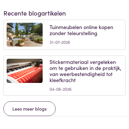
Recente blogartikelen
Tuinmeubelen online kopen
zonder teleurstelling
31-07-2026
Stickermateriaal vergeleken
om te gebruiken in de praktijk,
van weerbestendigheid tot
kleefkracht
04-06-2026
Lees meer blogs