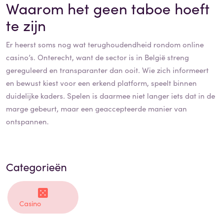
Waarom het geen taboe hoeft
te zijn
Er heerst soms nog wat terughoudendheid rondom online
casino’s. Onterecht, want de sector is in België streng
gereguleerd en transparanter dan ooit. Wie zich informeert
en bewust kiest voor een erkend platform, speelt binnen
duidelijke kaders. Spelen is daarmee niet langer iets dat in de
marge gebeurt, maar een geaccepteerde manier van
ontspannen.
Categorieën
Casino