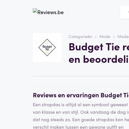
Website
Budget Tie
Categorieën
Mode
Modea
Budget Tie r
Categorie
Mode
en beoordel
Schrijf een beoordeling
Reviews en ervaringen Budget Ti
Een stropdas is altijd al een symbool geweest
van klasse en van stijl. Ook vandaag de dag i
dat nog steeds zo. Een goede stropdas kan he
verschil maken tussen een gewone outfit en