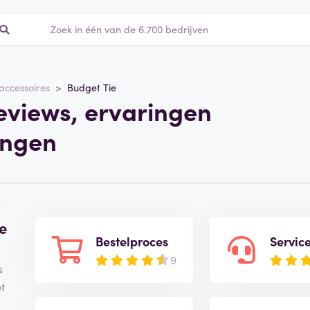
ccessoires
Budget Tie
eviews, ervaringen
ingen
e
Bestelproces
Servic
9
s
t