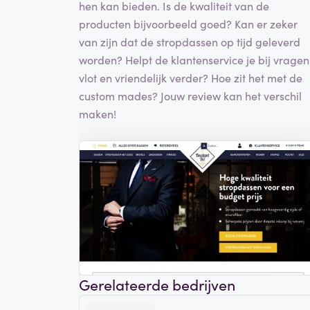
hen kan bieden. Is de kwaliteit van de
producten bijvoorbeeld goed? Kan er zeker
van zijn dat de stropdassen op tijd geleverd
worden? Helpt de klantenservice je bij vragen
vlot en vriendelijk verder? Hoe zit het met de
custom mades? Jouw review kan het verschil
maken!
Gerelateerde bedrijven