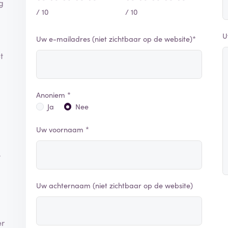
ng
/ 10
/ 10
U
Uw e-mailadres (niet zichtbaar op de website)*
t
Anoniem *
Ja
Nee
Uw voornaam *
t
Uw achternaam (niet zichtbaar op de website)
er