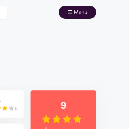
Menu
e
9
8