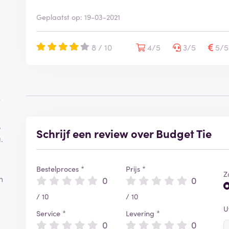
Geplaatst op: 19-03-2021
8 / 10
4/5
3/5
5/
e
,
Schrijf een review over Budget Tie
.
Bestelproces *
Prijs *
Z
n
0
0
/ 10
/ 10
U
Service *
Levering *
0
0