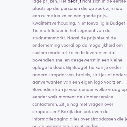
lage prijzen. Het
bedrijf
richt zich in de eerste
plaats op die personen die op zoek zijn naar
een ruime keuze en een goede prijs-
kwaliteitsverhouding. Niet toevallig is Budget
Tie marktleider in het segment van de
studnetenmarkt. Naast de prijs steunt de
onderneming vooral op de mogelijkheid om
custom made artikelen te leveren en dat
bovendien snel en desgewenst in een kleine
oplage te doen. Bij Budget Tie kan je onder
andere stropdassen, bretels, strikjes of ander
aanverwanten van een eigen logo voorzien.
Bovendien kan je voor eender welke vraag op
eender welk moment de klantenservice
contacteren. Zit je nog met vragen over
stropdassen? Bekijk dan ook even de
informatiepagina alles over stropdassen die j
op de website terug kunt vinden.