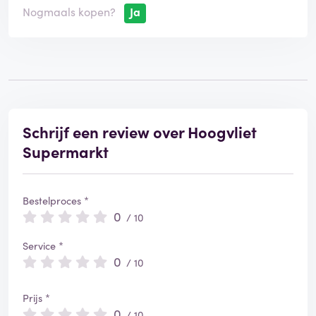
v
Nogmaals kopen?
Ja
e
r
i
f
i
e
e
r
Schrijf een review over Hoogvliet
d
Supermarkt
Bestelproces *
0
/ 10
Service *
0
/ 10
Prijs *
0
/ 10