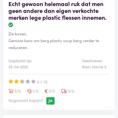
Echt gewoon helemaal ruk dat men
geen andere dan eigen verkochte
merken lege plastic flessen innemen.
B
e
Zie boven.
o
o
Gemiste kans om berg plastic soup berg verder te
r
reduceren.
d
e
Geplaatst op:
Geschreven
l
23-04-2022
door: Harrie V.
i
n
g
5 / 10
i
s
3/5
1/5
3/5
3/5
g
Nogmaals kopen?
Ja
e
v
e
r