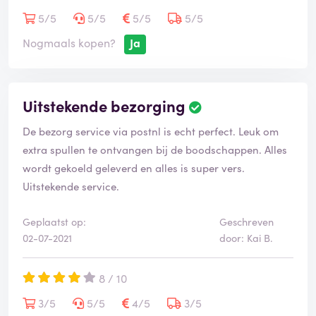
5/5
5/5
5/5
5/5
Nogmaals kopen?
Ja
Uitstekende bezorging
B
e
De bezorg service via postnl is echt perfect. Leuk om
o
o
extra spullen te ontvangen bij de boodschappen. Alles
r
wordt gekoeld geleverd en alles is super vers.
d
Uitstekende service.
e
l
i
Geplaatst op:
Geschreven
n
02-07-2021
door: Kai B.
g
i
8 / 10
s
g
3/5
5/5
4/5
3/5
e