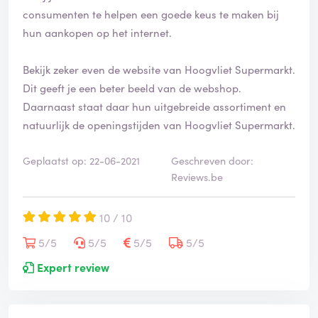
i
consumenten te helpen een goede keus te maken bij
e
hun aankopen op het internet.
e
r
d
Bekijk zeker even de website van Hoogvliet Supermarkt.
Dit geeft je een beter beeld van de webshop.
Daarnaast staat daar hun uitgebreide assortiment en
natuurlijk de openingstijden van Hoogvliet Supermarkt.
Geplaatst op: 22-06-2021
Geschreven door:
Reviews.be
10 / 10
5/5
5/5
5/5
5/5
Expert review