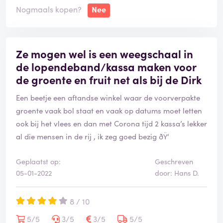
e
Nogmaals kopen?
Nee
e
r
d
Ze mogen wel is een weegschaal in
de lopendeband/kassa maken voor
de groente en fruit net als bij de Dirk
Een beetje een aftandse winkel waar de voorverpakte
groente vaak bol staat en vaak op datums moet letten
ook bij het vlees en dan met Corona tijd 2 kassa’s lekker
al die mensen in de rij , ik zeg goed bezig ðŸ‘
Geplaatst op:
Geschreven
05-01-2022
door: Hans D.
8 / 10
5/5
3/5
3/5
5/5