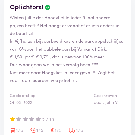
Oplichters!
i
B
f
e
Wisten jullie dat Hoogvliet in ieder filiaal andere
i
o
e
o
prijzen heeft ? Het hangt er vanaf of er iets anders in
e
r
de buurt zit.
r
d
In Vijfhuizen bijvoorbeeld kosten de aardappelschijfjes
d
e
van G'woon het dubbele dan bij Vomar of Dirk.
l
i
€ 1,59 ipv € €0,79 , dat is gewoon 100% meer .
n
Dus waar gaan we in het vervolg heen ???
g
Niet meer naar Hoogvliet in ieder geval !!! Zegt het
i
voort aan iedereen wie je lief is .
s
g
e
Geplaatst op:
Geschreven
v
24-03-2022
door: John V.
e
r
i
2 / 10
f
1/5
1/5
1/5
1/5
i