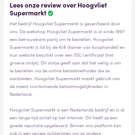
Lees onze review over Hoogvliet
Supermarkt
B
e
Het bedrijf Hoogvliet Supermarkt is geverifieerd door
o
o
ons. De webshop Hoogvliet Supermarkt is al sinds 1997
r
een betrouwbare partij om te bestellen. Hoogvliet
d
Supermarkt is lid bij de KvK (kamer van koophandel) en
e
hun website beschikt over een SSL certificaat (het
l
i
groene slotje). Dit slotje geeft aan dat het veilig is om
n
te bestellen via de online betaalmethodes die ze
g
aanbieden. Hoogvliet Supermarkt maakt gebruik van
i
de meest voorkomende betaalmogelijkheden in
s
g
Nederland.
e
v
Hoogvliet Supermarkt is een Nederlands bedrijf en is al
e
een lange tijd actief op het internet. Dit heeft ze een
r
i
goede reputatie opgeleverd. Binnen ons platform kan
f
ook jij een review achterlaten om zo andere