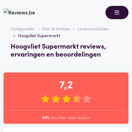
Categorieën
Eten & drinken
Levensmiddelen
Hoogvliet Supermarkt
Hoogvliet Supermarkt reviews,
ervaringen en beoordelingen
7,2
80%
zou hier weer kopen