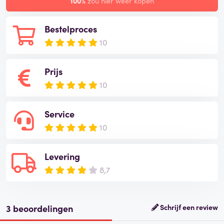
100%
zou hier weer kopen
Bestelproces
10
Prijs
10
Service
10
Levering
8,7
3 beoordelingen
Schrijf een review