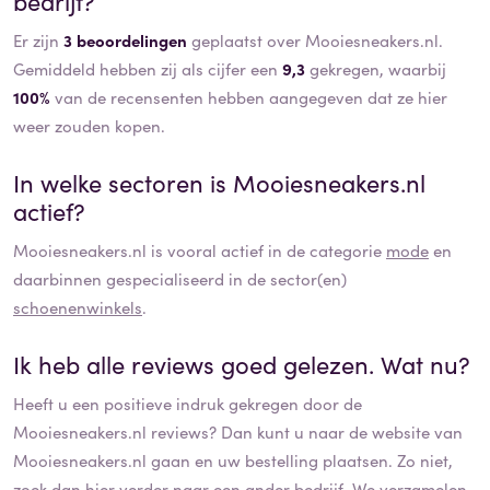
bedrijf?
Er zijn
3 beoordelingen
geplaatst over Mooiesneakers.nl.
Gemiddeld hebben zij als cijfer een
9,3
gekregen, waarbij
100%
van de recensenten hebben aangegeven dat ze hier
weer zouden kopen.
In welke sectoren is
Mooiesneakers.nl
actief?
Mooiesneakers.nl
is vooral actief in de categorie
mode
en
daarbinnen gespecialiseerd in de sector(en)
schoenenwinkels
.
Ik heb alle reviews goed gelezen. Wat nu?
Heeft u een positieve indruk gekregen door de
Mooiesneakers.nl
reviews? Dan kunt u naar de website van
Mooiesneakers.nl
gaan en uw bestelling plaatsen. Zo niet,
zoek dan hier verder naar een ander bedrijf. We verzamelen