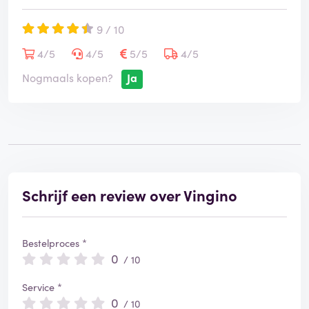
9 / 10
4/5
4/5
5/5
4/5
Nogmaals kopen?
Ja
Schrijf een review over Vingino
Bestelproces *
0
/ 10
Service *
0
/ 10