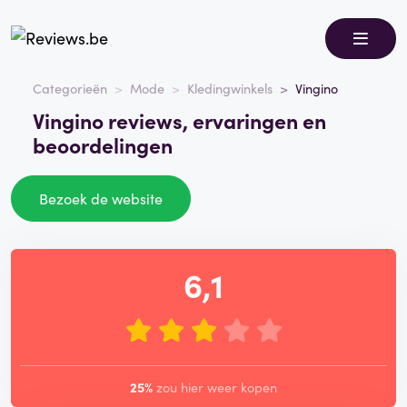
Categorieën
Mode
Kledingwinkels
Vingino
Vingino reviews, ervaringen en
beoordelingen
Bezoek de website
6,1
25%
zou hier weer kopen