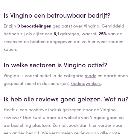
Is
Vingino
een betrouwbaar bedrijf?
Er zijn
9 beoordelingen
geplaatst over Vingino. Gemiddeld
hebben zij als cijfer een
6,1
gekregen, waarbij
25%
van de
recensenten hebben aangegeven dat ze hier weer zouden
kopen.
In welke sectoren is
Vingino
actief?
Vingino
is vooral actief in de categorie
mode
en daarbinnen
gespecialiseerd in de sector(en)
kledingwinkels
.
Ik heb alle reviews goed gelezen. Wat nu?
Heeft u een positieve indruk gekregen door de
Vingino
reviews? Dan kunt u naar de website van
Vingino
gaan en
uw bestelling plaatsen. Zo niet, zoek dan hier verder naar
een ander bedrijf. We verzamelen
reviews
van alle grote