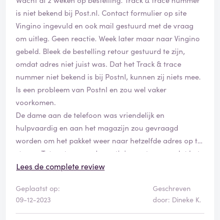
is niet bekend bij Post.nl. Contact formulier op site
Vingino ingevuld en ook mail gestuurd met de vraag
om uitleg. Geen reactie. Week later maar naar Vingino
gebeld. Bleek de bestelling retour gestuurd te zijn,
omdat adres niet juist was. Dat het Track & trace
nummer niet bekend is bij Postnl, kunnen zij niets mee.
Is een probleem van Postnl en zou wel vaker
voorkomen.
De dame aan de telefoon was vriendelijk en
hulpvaardig en aan het magazijn zou gevraagd
worden om het pakket weer naar hetzelfde adres op te
sturen. Tot nu toe geen bevestiging ontvangen dat het
daadwerkelijk verstuurd is, en ook nog steeds geen
Lees de complete review
pakket binnen. Nu maar zorgen dat ik het geld terug
Geplaatst op:
Geschreven
krijg. Super slechte service!
09-12-2023
door: Dineke K.