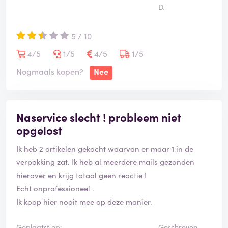
D.
5 / 10
4/5
1/5
4/5
1/5
Nogmaals kopen?
Nee
Naservice slecht ! probleem niet
opgelost
Ik heb 2 artikelen gekocht waarvan er maar 1 in de
verpakking zat. Ik heb al meerdere mails gezonden
hierover en krijg totaal geen reactie !
Echt onprofessioneel .
Ik koop hier nooit mee op deze manier.
Geplaatst op:
Geschreven