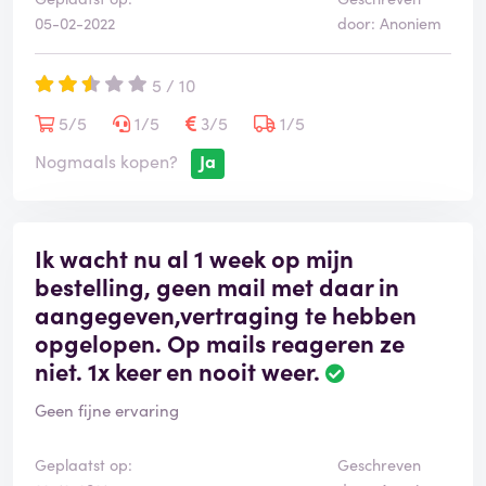
05-02-2022
door: Anoniem
5 / 10
5/5
1/5
3/5
1/5
Nogmaals kopen?
Ja
Ik wacht nu al 1 week op mijn
bestelling, geen mail met daar in
aangegeven,vertraging te hebben
opgelopen. Op mails reageren ze
niet. 1x keer en nooit weer.
Geen fijne ervaring
Geplaatst op:
Geschreven