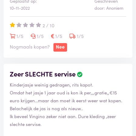
Geplaatst op:
Geschreven
10-11-2022
door: Anoniem
2 / 10
1/5
1/5
1/5
1/5
Nogmaals kopen?
Nee
Zeer SLECHTE servise
Kinderjasje weinig gedragen, rits kapot.
Omdat het jasje 1 jaar oud is kon ik per,,,gratie,,€15
euro krijgen…maar dan moet ik eerst weer wat kopen.
Belachelijk de jas is nog als nieuw..
Ik beveel Vingino zeker niet aan. Dure kleding ,zeer
slechte servise.