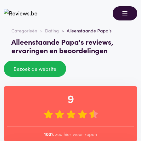
Categorieën
Dating
Alleenstaande Papa's
Alleenstaande Papa's reviews,
ervaringen en beoordelingen
Bezoek de website
9
100%
zou hier weer kopen