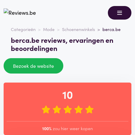
Categorieën
Mode
Schoenenwinkels
berca.be
berca.be reviews, ervaringen en
beoordelingen
Bezoek de website
10
100%
zou hier weer kopen