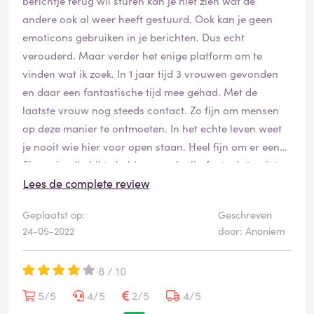
berichtje terug wil sturen kan je niet zien wat de
andere ook al weer heeft gestuurd. Ook kan je geen
emoticons gebruiken in je berichten. Dus echt
verouderd. Maar verder het enige platform om te
vinden wat ik zoek. In 1 jaar tijd 3 vrouwen gevonden
en daar een fantastische tijd mee gehad. Met de
laatste vrouw nog steeds contact. Zo fijn om mensen
op deze manier te ontmoeten. In het echte leven weet
je nooit wie hier voor open staan. Heel fijn om er een
fijne vriendin bij te hebben en al mijn fantasieën uit te
laten komen.
Lees de complete review
Geplaatst op:
Geschreven
24-05-2022
door: Anoniem
8 / 10
5/5
4/5
2/5
4/5