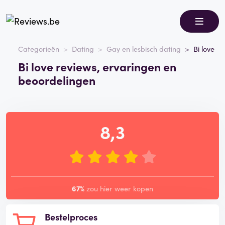
Categorieën
Dating
Gay en lesbisch dating
Bi love
Bi love reviews, ervaringen en
beoordelingen
8,3
67%
zou hier weer kopen
Bestelproces