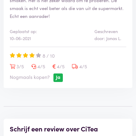
smaken. Het is het zeker waard om te proberen. De
smaak is echt veel beter als die van uit de supermarkt.
Echt een aanrader!
Geplaatst op:
Geschreven
10-06-2021
door: Jonas L.
8 / 10
3/5
4/5
4/5
4/5
Nogmaals kopen?
Ja
Schrijf een review over CiTea