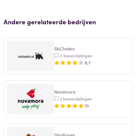
Andere gerelateerde bedrijven
SkiChalets
3 beoordelingen
8,7
Novamora
2 beoordelingen
10
Slagharen