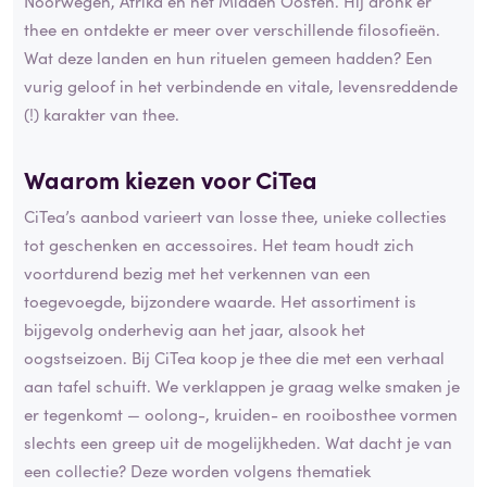
Noorwegen, Afrika én het Midden Oosten. Hij dronk er
thee en ontdekte er meer over verschillende filosofieën.
Wat deze landen en hun rituelen gemeen hadden? Een
vurig geloof in het verbindende en vitale, levensreddende
(!) karakter van thee.
Waarom kiezen voor CiTea
CiTea’s aanbod varieert van losse thee, unieke collecties
tot geschenken en accessoires. Het team houdt zich
voortdurend bezig met het verkennen van een
toegevoegde, bijzondere waarde. Het assortiment is
bijgevolg onderhevig aan het jaar, alsook het
oogstseizoen. Bij CiTea koop je thee die met een verhaal
aan tafel schuift. We verklappen je graag welke smaken je
er tegenkomt — oolong-, kruiden- en rooibosthee vormen
slechts een greep uit de mogelijkheden. Wat dacht je van
een collectie? Deze worden volgens thematiek