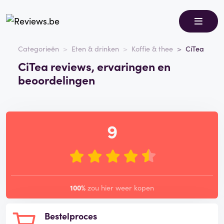
Categorieën
Eten & drinken
Koffie & thee
CiTea
CiTea reviews, ervaringen en
beoordelingen
9
100%
zou hier weer kopen
Bestelproces