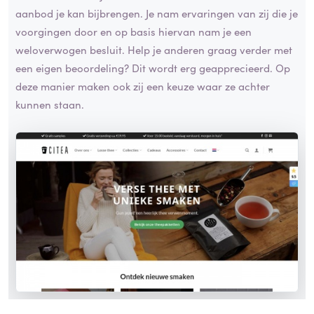
aanbod je kan bijbrengen. Je nam ervaringen van zij die je
voorgingen door en op basis hiervan nam je een
weloverwogen besluit. Help je anderen graag verder met
een eigen beoordeling? Dit wordt erg geapprecieerd. Op
deze manier maken ook zij een keuze waar ze achter
kunnen staan.