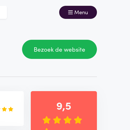
Menu
Bezoek de website
e
9,5