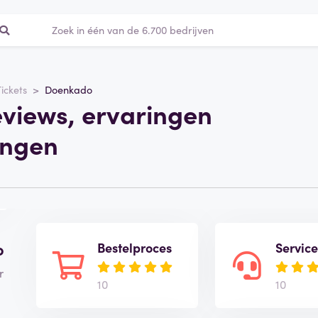
Tickets
Doenkado
views, ervaringen
ingen
o
Bestelproces
Servic
r
10
10