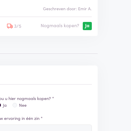
Geschreven door: Emir A.
Nogmaals kopen?
Ja
5
3/5
ou u hier nogmaals kopen? *
Ja
Nee
w ervaring in één zin *