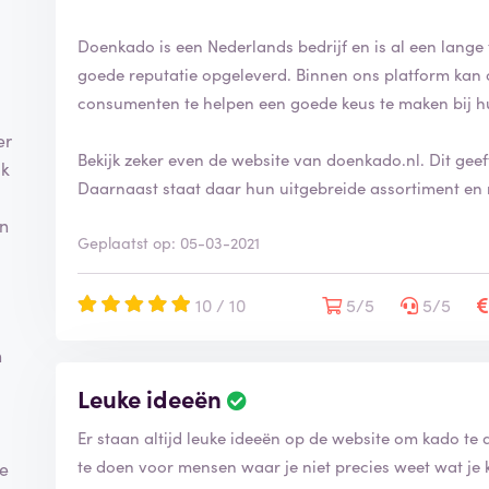
Doenkado is een Nederlands bedrijf en is al een lange ti
goede reputatie opgeleverd. Binnen ons platform kan 
l
consumenten te helpen een goede keus te maken bij h
er
Bekijk zeker even de website van doenkado.nl. Dit gee
ak
Daarnaast staat daar hun uitgebreide assortiment en 
jn
Geplaatst op: 05-03-2021
10 / 10
5/5
5/5
n
Leuke ideeën
Er staan altijd leuke ideeën op de website om kado te
te doen voor mensen waar je niet precies weet wat je
je