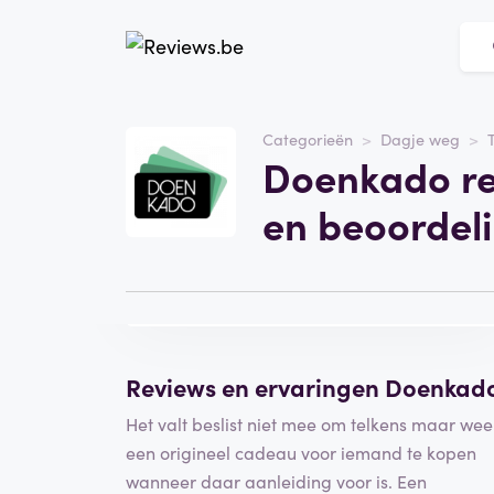
Website
doenkado.nl
Categorieën
Dagje weg
Doenkado re
Categorie
Dagje weg
en beoordel
Bezoek de website
Schrijf een
beoordeling
Reviews en ervaringen Doenkad
Het valt beslist niet mee om telkens maar wee
een origineel cadeau voor iemand te kopen
wanneer daar aanleiding voor is. Een