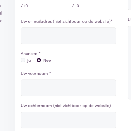
e
/ 10
/ 10
al
U
ze
Uw e-mailadres (niet zichtbaar op de website)*
r
m
Anoniem *
Ja
Nee
Uw voornaam *
Uw achternaam (niet zichtbaar op de website)