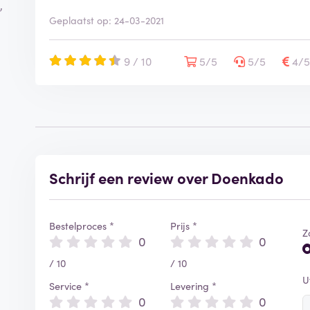
,
Geplaatst op: 24-03-2021
9 / 10
5/5
5/5
4/
Schrijf een review over Doenkado
Bestelproces *
Prijs *
Z
0
0
/ 10
/ 10
U
Service *
Levering *
0
0