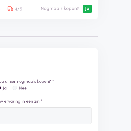
Nogmaals kopen?
Ja
5
4/5
ou u hier nogmaals kopen? *
Ja
Nee
w ervaring in één zin *