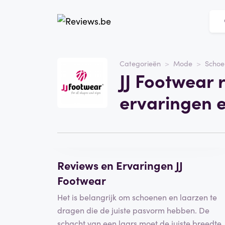
Website
JJ Footwear
Categorieën
Mode
Schoe
JJ Footwear 
Categorie
Mode
ervaringen 
Schrijf een beoordeling
Reviews en Ervaringen JJ
Footwear
Het is belangrijk om schoenen en laarzen te
dragen die de juiste pasvorm hebben. De
schacht van een laars moet de juiste breedte