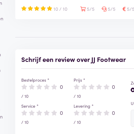
n
10 / 10
5/5
5/5
5/
en
n
Schrijf een review over JJ Footwear
m
Bestelproces *
Prijs *
Z
0
0
/ 10
/ 10
U
Service *
Levering *
s
0
0
en
/ 10
/ 10