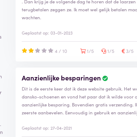
. Dan krijg je de volgende dag te horen dat de laarzen e
terugbetalen zeggen ze. Ik moet wel gelijk betalen ma
wachten.
Geplaatst op: 03-01-2023
s
4 / 10
1/5
1/5
3/5
Aanzienlijke besparingen
n
Dit is de eerste keer dat ik deze website gebruik. Het 
r
dansko-schoenen en vond het paar dat ik wilde voor on
aanzienlijke besparing. Bovendien gratis verzending. I
zeerste aanbevelen. Eenvoudig in gebruik en aanzienli
.
Geplaatst op: 27-04-2021
en