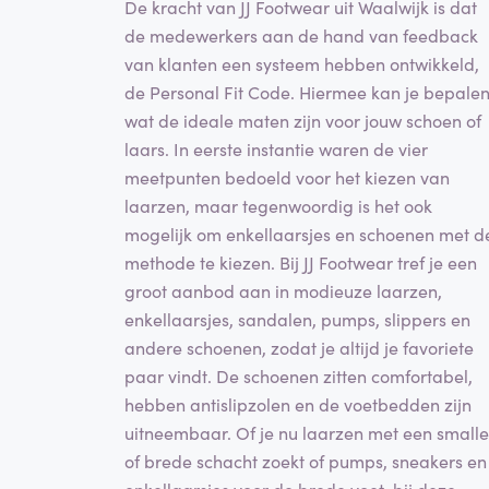
De kracht van JJ Footwear uit Waalwijk is dat
de medewerkers aan de hand van feedback
van klanten een systeem hebben ontwikkeld,
de Personal Fit Code. Hiermee kan je bepale
wat de ideale maten zijn voor jouw schoen of
laars. In eerste instantie waren de vier
meetpunten bedoeld voor het kiezen van
laarzen, maar tegenwoordig is het ook
mogelijk om enkellaarsjes en schoenen met d
methode te kiezen. Bij JJ Footwear tref je een
groot aanbod aan in modieuze laarzen,
enkellaarsjes, sandalen, pumps, slippers en
andere schoenen, zodat je altijd je favoriete
paar vindt. De schoenen zitten comfortabel,
hebben antislipzolen en de voetbedden zijn
uitneembaar. Of je nu laarzen met een smalle
of brede schacht zoekt of pumps, sneakers en
enkellaarsjes voor de brede voet, bij deze