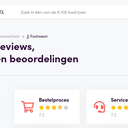
nenwinkels
JJ Footwear
reviews,
en beoordelingen
Bestelproces
Service
7,3
7,3