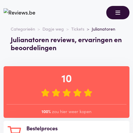
Categorieën
Dagje weg
Tickets
Julianatoren
Julianatoren reviews, ervaringen en
beoordelingen
10
100%
zou hier weer kopen
Bestelproces