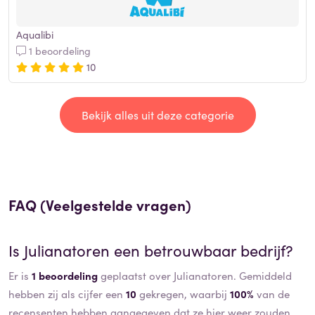
Aqualibi
1 beoordeling
10
Bekijk alles uit deze categorie
FAQ (Veelgestelde vragen)
Is
Julianatoren
een betrouwbaar bedrijf?
Er is
1 beoordeling
geplaatst over Julianatoren. Gemiddeld
hebben zij als cijfer een
10
gekregen, waarbij
100%
van de
recensenten hebben aangegeven dat ze hier weer zouden