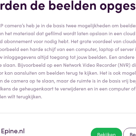
rden de beelden opges
 IP camera’s heb je in de basis twee mogelijkheden om beelde
 kan het materiaal dat gefilmd wordt laten opslaan in een cloud
d abonnement voor nodig hebt. Het grote voordeel van cloudo
oorbeeld een harde schijf van een computer, laptop of server i
w inloggegevens altijd toegang tot jouw beelden. Een andere
te slaan. Bijvoorbeeld op een Network Video Recorder (NVR) d
r kan aansluiten om beelden terug te kijken. Het is ook moge
 de camera op te slaan, maar de ruimte is in de basis vrij be
elkens de geheugenkaart te verwijderen en in een computer of
en wilt terugkijken.
Epine.nl
Bekijken
Be