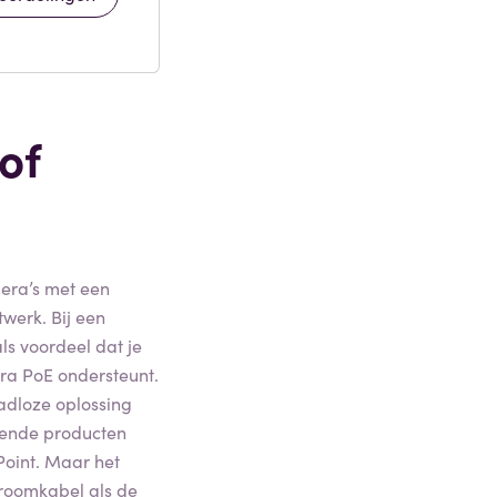
of
mera’s met een
werk. Bij een
ls voordeel dat je
ra PoE ondersteunt.
aadloze oplossing
llende producten
Point. Maar het
troomkabel als de