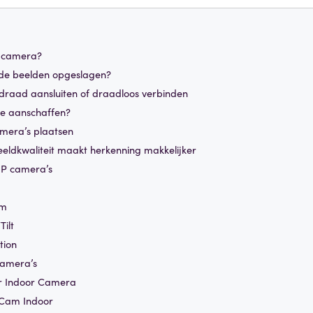
P camera?
de beelden opgeslagen?
raad aansluiten of draadloos verbinden
me aanschaffen?
mera’s plaatsen
eldkwaliteit maakt herkenning makkelijker
 IP camera’s
om
ilt
tion
camera’s
er Indoor Camera
 Cam Indoor