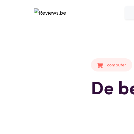
computer
De b