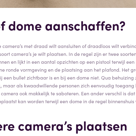
 of dome aanschaffen?
e camera’s met draad wilt aansluiten of draadloos wilt verbin
oort camera’s je wilt plaatsen. In de regel zijn er twee soorten
nen en lijkt in een aantal opzichten op een pistool terwijl ee
ine ronde vormgeving en de plaatsing aan het plafond. Het gro
j een bullet zichtbaar is en bij een dome niet. Qua behuizing 
k, maar als kwaadwillende personen zich eenvoudig toegang 
 camera ook makkelijk te saboteren. Een ander verschil is dat
eplaatst kan worden terwijl een dome in de regel binnenshuis 
re camera’s plaatsen