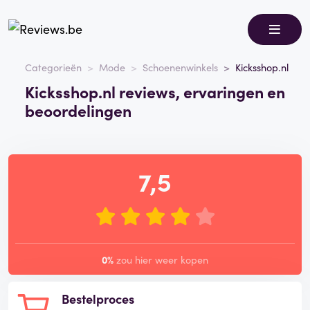
Categorieën
Mode
Schoenenwinkels
Kicksshop.nl
Kicksshop.nl reviews, ervaringen en
beoordelingen
7,5
0%
zou hier weer kopen
Bestelproces