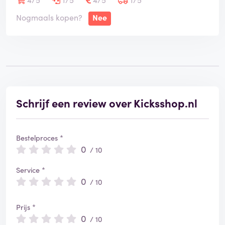
Onbestaanbaar dat deze webwinkel op Trustpilot een
Nogmaals kopen?
Nee
goede beoordeling krijgt.
Schrijf een review over Kicksshop.nl
Bestelproces *
0
/ 10
Service *
0
/ 10
Prijs *
0
/ 10