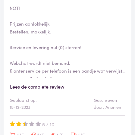
NOT!
Prijzen aanlokkelijk.
Bestellen, makkelijk.
Service en levering nul (0) sterren!
Webchat wordt niet bemand.
Klantenservice per telefoon is een bandje wat verwijst
naar email of website.
Lees de complete review
Review-sites als deze met maar één beoordeling, maar
Geplaatst op:
Geschreven
een 10 als beoordeling? Laat me niet lachen.
15-12-2023
door: Anoniem
Was alle moeite voor oplichting maar gestoken in een
5 / 10
fatsoenlijke onderneming.
4/5
1/5
4/5
1/5