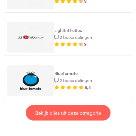
9
LightInTheBox
2 beoordelingen
9
BlueTomato
2 beoordelingen
9,5
Bekijk alles uit deze categorie