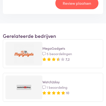
Review plaatsen
Gerelateerde bedrijven
MegaGadgets
5 beoordelingen
7,2
Watch2day
1 beoordeling
10