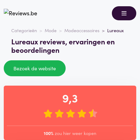
Categorieën
Mode
Modeaccessoires
Lureaux
Lureaux reviews, ervaringen en
beoordelingen
Bezoek de website
9,3
100%
zou hier weer kopen