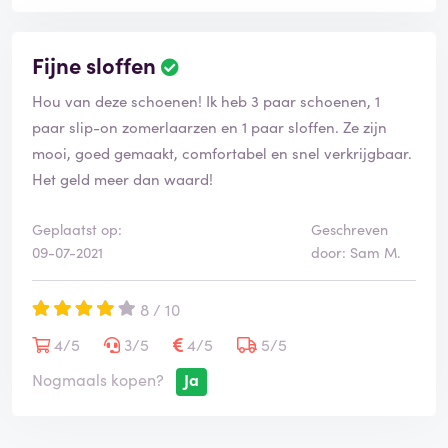
Fijne sloffen
B
e
Hou van deze schoenen! Ik heb 3 paar schoenen, 1
o
o
paar slip-on zomerlaarzen en 1 paar sloffen. Ze zijn
r
mooi, goed gemaakt, comfortabel en snel verkrijgbaar.
d
Het geld meer dan waard!
e
l
i
Geplaatst op:
Geschreven
n
09-07-2021
door: Sam M.
g
i
8 / 10
s
g
4/5
3/5
4/5
5/5
e
v
Nogmaals kopen?
Ja
e
r
i