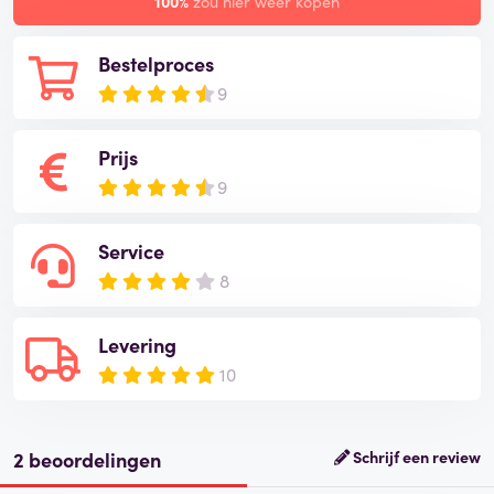
100%
zou hier weer kopen
Bestelproces
9
Prijs
9
Service
8
Levering
10
2 beoordelingen
Schrijf een review