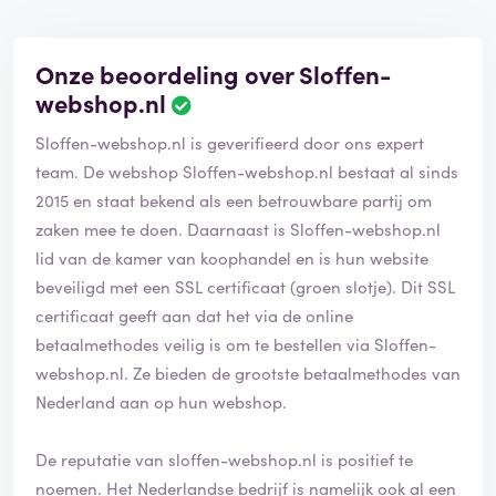
Onze beoordeling over Sloffen-
webshop.nl
B
e
Sloffen-webshop.nl is geverifieerd door ons expert
o
o
team. De webshop Sloffen-webshop.nl bestaat al sinds
r
2015 en staat bekend als een betrouwbare partij om
d
zaken mee te doen. Daarnaast is Sloffen-webshop.nl
e
lid van de kamer van koophandel en is hun website
l
i
beveiligd met een SSL certificaat (groen slotje). Dit SSL
n
certificaat geeft aan dat het via de online
g
betaalmethodes veilig is om te bestellen via Sloffen-
i
webshop.nl. Ze bieden de grootste betaalmethodes van
s
g
Nederland aan op hun webshop.
e
v
De reputatie van sloffen-webshop.nl is positief te
e
noemen. Het Nederlandse bedrijf is namelijk ook al een
r