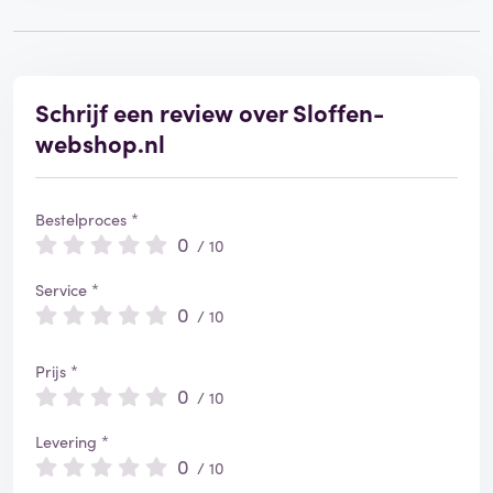
f
i
e
e
r
Schrijf een review over Sloffen-
d
webshop.nl
Bestelproces *
0
/ 10
Service *
0
/ 10
Prijs *
0
/ 10
Levering *
0
/ 10