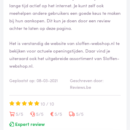
i
lange tijd actief op het internet. Je kunt zelf ook
f
meehelpen andere gebruikers een goede keus te maken
i
bij hun aankopen. Dit kun je doen door een review
e
achter te laten op deze pagina.
e
r
d
Het is verstandig de website van sloffen-webshop.nl te
bekijken voor actuele openingstijden. Daar vind je
uiteraard ook het uitgebreide assortiment van Sloffen-
webshop.nl.
Geplaatst op: 08-03-2021
Geschreven door:
Reviews.be
10 / 10
5/5
5/5
5/5
5/5
Expert review