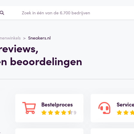
nenwinkels
Sneakers.nl
reviews,
en beoordelingen
Bestelproces
Servic
9
k