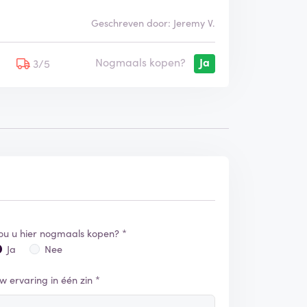
Geschreven door: Jeremy V.
Nogmaals kopen?
Ja
5
3/5
ou u hier nogmaals kopen? *
Ja
Nee
w ervaring in één zin *