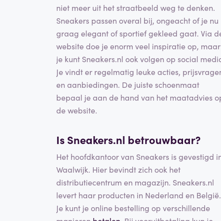
niet meer uit het straatbeeld weg te denken.
Sneakers passen overal bij, ongeacht of je nu
graag elegant of sportief gekleed gaat. Via d
website doe je enorm veel inspiratie op, maar
je kunt Sneakers.nl ook volgen op social medi
Je vindt er regelmatig leuke acties, prijsvrage
en aanbiedingen. De juiste schoenmaat
bepaal je aan de hand van het maatadvies o
de website.
Is Sneakers.nl betrouwbaar?
Het hoofdkantoor van Sneakers is gevestigd i
Waalwijk. Hier bevindt zich ook het
distributiecentrum en magazijn. Sneakers.nl
levert haar producten in Nederland en België.
Je kunt je online bestelling op verschillende
manieren
betalen
. Bij vooruitbetaling kun je