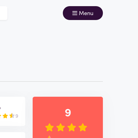
Menu
e
9
9