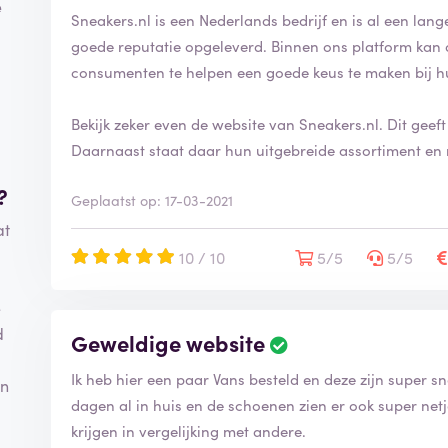
e
Sneakers.nl is een Nederlands bedrijf en is al een lange 
goede reputatie opgeleverd. Binnen ons platform kan 
consumenten te helpen een goede keus te maken bij h
Bekijk zeker even de website van Sneakers.nl. Dit geef
Daarnaast staat daar hun uitgebreide assortiment en n
?
Geplaatst op: 17-03-2021
at
10 / 10
5/5
5/5
e
d
Geweldige website
Ik heb hier een paar Vans besteld en deze zijn super s
en
dagen al in huis en de schoenen zien er ook super netj
krijgen in vergelijking met andere.