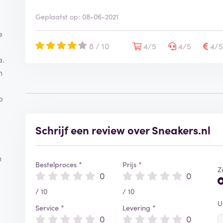
Geplaatst op: 08-06-2021
e
8 / 10
4/5
4/5
4/
a.
n
p
Schrijf een review over Sneakers.nl
n
Bestelproces *
Prijs *
Z
0
0
/ 10
/ 10
U
Service *
Levering *
0
0