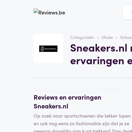
Website
Sneakers.nl
Categorieën
Mode
Schoe
Sneakers.nl 
Categorie
Mode
ervaringen 
Schrijf een beoordeling
Reviews en ervaringen
Sneakers.nl
Op zoek naar sportschoenen die lekker lopen
en ook nog eens zo fashionable zijn dat je ze
gewoon dagelijks aan kunt trekken? Dan den