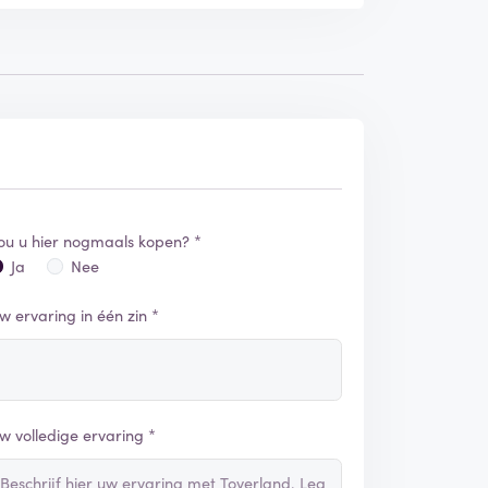
t ik ga een keer achteraan zitten en WOW een
ip mag geven probeer andere plekken in de
enkant. hopelijk heb ik u kunnen helpen met
ou u hier nogmaals kopen? *
Ja
Nee
w ervaring in één zin *
w volledige ervaring *