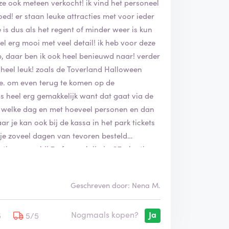
ze ook meteen verkocht! ik vind het personeel
oed! er staan leuke attracties met voor ieder
e is dus als het regent of minder weer is kun
l erg mooi met veel detail! ik heb voor deze
, daar ben ik ook heel benieuwd naar! verder
 heel leuk! zoals de Toverland Halloween
e. om even terug te komen op de
s heel erg gemakkelijk want dat gaat via de
 op welke dag en met hoeveel personen en dan
ar je kan ook bij de kassa in het park tickets
ls je zoveel dagen van tevoren besteld
ting maar bij 7 of meer krijg je €7,- korting.
ervice maar als je naar toverland belt zijn de
medewerkers in het park zijn ook erg
Geschreven door: Nena M.
jk een dagje Toverland GEWELDIG! er zijn nooit
ementen omdat het dan vaak drukker is ) en
Nogmaals kopen?
Ja
 stel je bent een beetje klaar met 1 attractie
5
5/5
 ik wil altijd vooraan in de fenix maar een