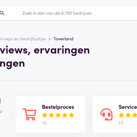
Groeps en bedrijfsuitjes
Toverland
views, ervaringen
ingen
d
Bestelproces
Servic
p
10
10