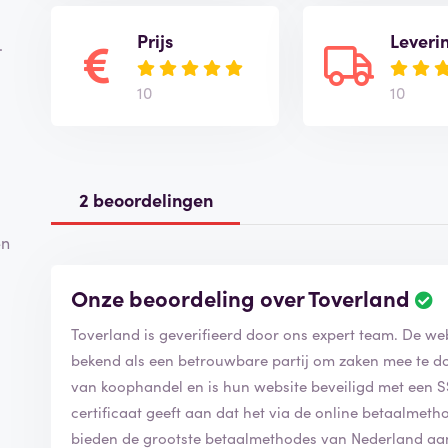
Prijs
Leveri
.
10
10
2 beoordelingen
en
Onze beoordeling over Toverland
B
e
Toverland is geverifieerd door ons expert team. De we
o
o
bekend als een betrouwbare partij om zaken mee te do
r
van koophandel en is hun website beveiligd met een SSL
d
certificaat geeft aan dat het via de online betaalmetho
e
bieden de grootste betaalmethodes van Nederland a
l