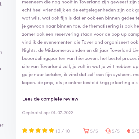
o
meeneem die nog nooit in Toverland zijn geweest zijn 
d.
r
echt heel vriendelijk en de eetgelegenheden zijn ook g
d
wat wils. wat ook fijn is dat er ook een binnen gedeelt
e
je gewoon naar binnen toe. de thematisering is ook hee
l
i
zomer ook een reservering staan voor de pop up camp
n
vind ik de evenementen die Toverland organiseert ook
g
Nights, de Midzomeravonden en dit jaar Toverland Liv
n
i
beoordelingspunten van hierboven, het bestel proces i
s
g
site van Toverland zelf, je vult in wat je wilt hebben
n
e
ga je naar betalen, ik vind dat zelf een fijn systeem. ma
v
kopen. de prijs, als je online besteld krijg je korting a
e
bijvoorbeeld bij 0-6 dagen van tevoren krijg je €2,- kor
r
i
de service, ik heb zelf nooit problemen gehad met de s
Lees de complete review
f
medewerkers erg vriendelijk en helpen ze je goed, de 
i
Geplaatst op: 01-07-2022
vriendelijk en enthousiast! levering, ik vind persoonli
e
hele lange wachtrijen ( met uitzondering met de even
e
er
de attracties blijven even geweldig als de andere keren.
10 / 10
r
5/5
5/5
5/
d
ga dan een keer op een andere plek zitten, bijvoorbeeld