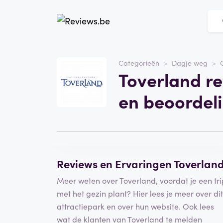
Website
Toverland
Categorieën
Dagje weg
Toverland re
Categorie
Dagje weg
en beoordel
Schrijf een beoordeling
Reviews en Ervaringen Toverlan
Meer weten over Toverland, voordat je een tri
met het gezin plant? Hier lees je meer over dit
attractiepark en over hun website. Ook lees
wat de klanten van Toverland te melden