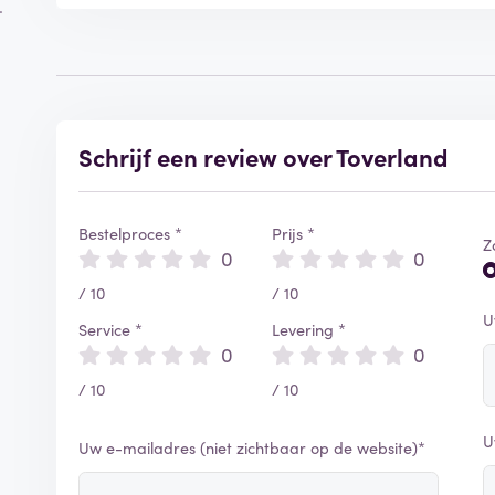
.
vriend van mij vind achteraan fantastisch dus ik dach
hele andere beleving dan vooraan. dus als ik u een t
attracties zoals vooraan, achteraan, binnenkant, buit
mijn review en als u gaat, VEEL PLEZIER!
Schrijf een review over Toverland
Bestelproces *
Prijs *
Z
0
0
/ 10
/ 10
U
Service *
Levering *
0
0
/ 10
/ 10
U
Uw e-mailadres (niet zichtbaar op de website)*