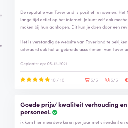
i
n
De reputatie van Toverland is positief te noemen. Het 
t
g
lange tijd actief op het internet. Je kunt zelf ook mee
i
maken bij hun aankopen. Dit kun je doen door een rev
s
g
e
Het is verstandig de website van Toverland te bekijken
en
v
uiteraard ook het uitgebreide assortiment van Toverla
e
r
Geplaatst op: 06-12-2021
i
f
i
10 / 10
5/5
5/5
e
e
r
d
Goede prijs/ kwaliteit verhouding en 
d
personeel.
B
e
ik kom hier meerdere keren per jaar met vrienden! en el
o