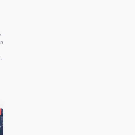
b
an
,