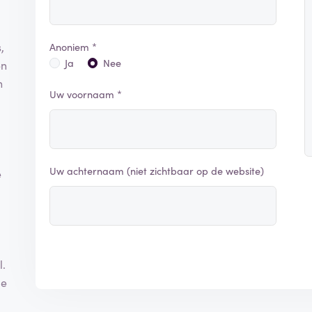
,
Anoniem *
Ja
Nee
en
n
Uw voornaam *
Uw achternaam (niet zichtbaar op de website)
e
l.
je