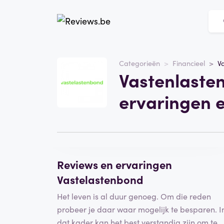
Website
Vastenlastenbond
Categorieën
Financieel
V
Vastenlaste
Categorie
Financieel
ervaringen 
Schrijf een beoordeling
Reviews en ervaringen
Vastelastenbond
Het leven is al duur genoeg. Om die reden
probeer je daar waar mogelijk te besparen. I
dat kader kan het best verstandig zijn om te