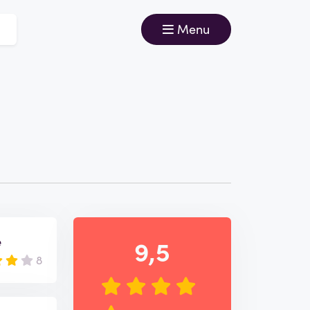
Menu
e
9,5
8