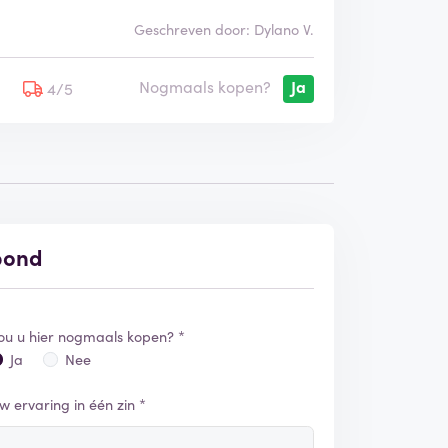
Geschreven door: Dylano V.
Nogmaals kopen?
Ja
5
4/5
nbond
ou u hier nogmaals kopen? *
Ja
Nee
w ervaring in één zin *