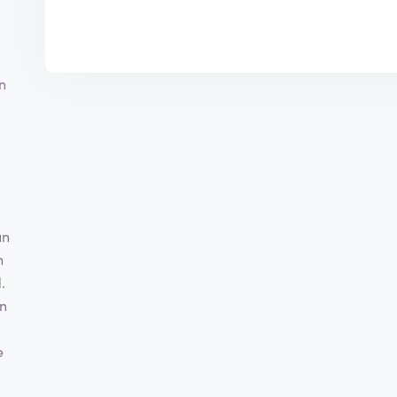
n
j
un
n
.
an
e