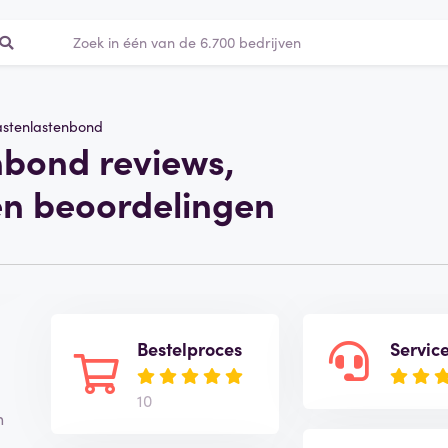
astenlastenbond
nbond reviews,
en beoordelingen
Bestelproces
Servic
10
n