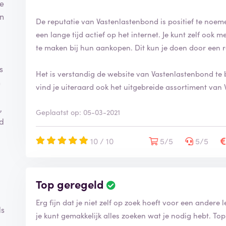
je
en
De reputatie van Vastenlastenbond is positief te noeme
een lange tijd actief op het internet. Je kunt zelf oo
te maken bij hun aankopen. Dit kun je doen door een 
s
Het is verstandig de website van Vastenlastenbond te 
n
vind je uiteraard ook het uitgebreide assortiment van
,
Geplaatst op: 05-03-2021
ld
10 / 10
5/5
5/5
Top geregeld
Erg fijn dat je niet zelf op zoek hoeft voor een ander
ds
je kunt gemakkelijk alles zoeken wat je nodig hebt. Top
m