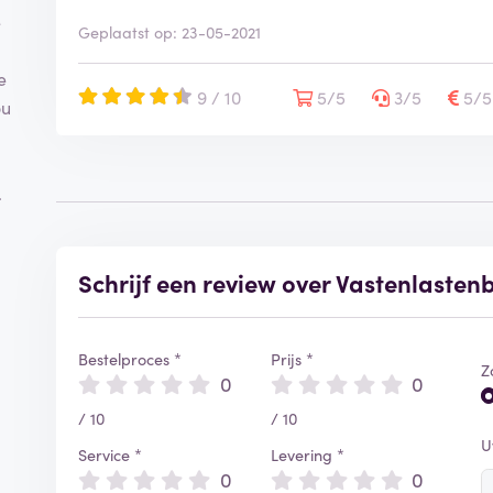
e
Geplaatst op: 23-05-2021
e
9 / 10
5/5
3/5
5/
ou
.
Schrijf een review over Vastenlaste
Bestelproces *
Prijs *
Z
0
0
/ 10
/ 10
U
Service *
Levering *
0
0