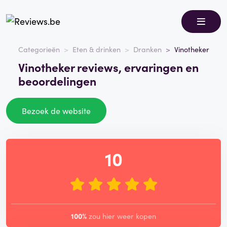
Categorieën
Eten & drinken
Dranken
Vinotheker
Vinotheker reviews, ervaringen en
beoordelingen
Bezoek de website
10
100%
zou hier weer kopen