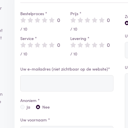
r
Bestelproces *
Prijs *
Z
0
0
/ 10
/ 10
et
U
t
Service *
Levering *
0
0
/ 10
/ 10
U
Uw e-mailadres (niet zichtbaar op de website)*
en
Anoniem *
e
Ja
Nee
Uw voornaam *