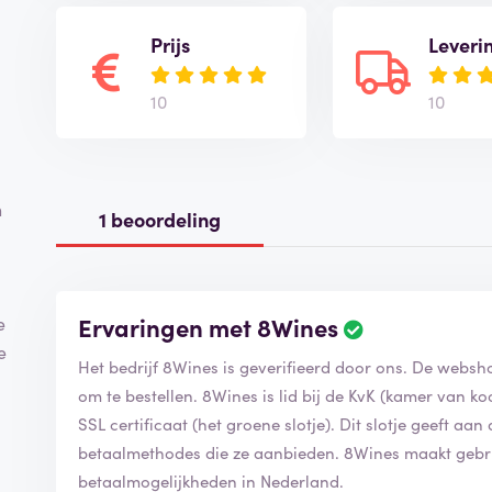
Prijs
Leveri
10
10
n
1 beoordeling
Ervaringen met 8Wines
B
e
e
e
Het bedrijf 8Wines is geverifieerd door ons. De websh
o
o
om te bestellen. 8Wines is lid bij de KvK (kamer van 
r
SSL certificaat (het groene slotje). Dit slotje geeft aan 
d
betaalmethodes die ze aanbieden. 8Wines maakt geb
e
betaalmogelijkheden in Nederland.
l