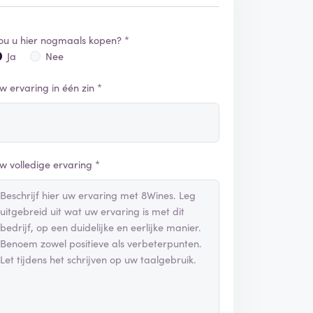
ou u hier nogmaals kopen? *
Ja
Nee
w ervaring in één zin *
w volledige ervaring *