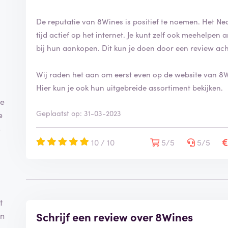
i
n
De reputatie van 8Wines is positief te noemen. Het Ned
g
tijd actief op het internet. Je kunt zelf ook meehelpe
i
bij hun aankopen. Dit kun je doen door een review ach
s
g
e
Wij raden het aan om eerst even op de website van 8Wi
v
Hier kun je ook hun uitgebreide assortiment bekijken.
e
te
r
Geplaatst op: 31-03-2023
i
e
f
s
i
10 / 10
5/5
5/5
e
e
r
d
t
Schrijf een review over 8Wines
en