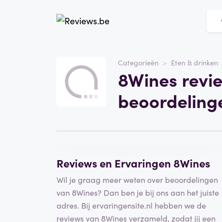
Website
8Wines
Categorieën
Eten & drinken
8Wines revi
Categorie
Eten & drinken
beoordeling
Schrijf een beoordeling
Reviews en Ervaringen 8Wines
Wil je graag meer weten over beoordelingen
van 8Wines? Dan ben je bij ons aan het juiste
adres. Bij ervaringensite.nl hebben we de
reviews van 8Wines verzameld, zodat jij een