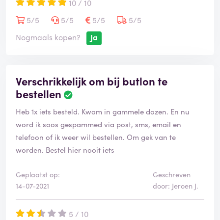
10 / 10
zeker goed.
5/5
5/5
5/5
5/5
maar er worden wel erg veel fouten gemaakt,
1: kreeg 12 dozen vega kroketten binnen met tht datum
Nogmaals kopen?
Ja
17-01-2022 in van plaats 28-02-2022 zo als
geadverteerd, het is vandaag 25-02-2022.
2: 5.5l ijs bak besteld, was deels ontdooid. hopelijk nog
Verschrikkelijk om bij butlon te
bruikbaar maar dat is nog even afwachten.
bestellen
3: klein foutje in artikel wat miste, en ander artikel wat
Heb 1x iets besteld. Kwam in gammele dozen. En nu
ik niet besteld heb.
word ik soos gespammed via post, sms, email en
telefoon of ik weer wil bestellen. Om gek van te
Grootste probleem lijkt nog steeds dat Butlon te
worden. Bestel hier nooit iets
goedkoop probeert te zijn, en daar door dus niet
genoeg tijd en service kan leven om bestedingen goed
Geplaatst op:
Geschreven
af te leveren, ik hoop dat de bezorgkosten voor
14-07-2021
door: Jeroen J.
diepvries in de toekomst verbeterd ook als is dat door
iets hogere bezorgkosten.
5 / 10