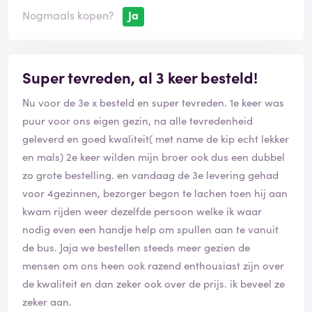
dagen na de annulering, ontving ik geen bevredigende
Nogmaals kopen?
Ja
oplossing. Er werd me beloofd dat er contact met mij
zou worden opgenomen, maar dit is nooit gebeurd. Na
een week heb ik een e-mail gestuurd waarin ik
Super tevreden, al 3 keer besteld!
verzocht mijn leveringsovereenkomst te ontbinden,
omdat dit mijn consumentenrecht is, en ik heb ook
Nu voor de 3e x besteld en super tevreden. 1e keer was
duidelijk gemaakt dat ik niet over voldoende
puur voor ons eigen gezin, na alle tevredenheid
opslagruimte beschik om de bestelling op te slaan.
geleverd en goed kwaliteit( met name de kip echt lekker
en mals) 2e keer wilden mijn broer ook dus een dubbel
Het duurde bijna twee weken voordat ik een reactie
zo grote bestelling. en vandaag de 3e levering gehad
kreeg, en deze reactie toonde geen enkele bereidheid
voor 4gezinnen, bezorger begon te lachen toen hij aan
om een passende oplossing te vinden. Er werd geen
kwam rijden weer dezelfde persoon welke ik waar
geld teruggegeven, geen excuses aangeboden, en er
nodig even een handje help om spullen aan te vanuit
leek zelfs geen wil te zijn om naar een oplossing te
de bus. Jaja we bestellen steeds meer gezien de
zoeken.
mensen om ons heen ook razend enthousiast zijn over
de kwaliteit en dan zeker ook over de prijs. ik beveel ze
Daarom heb ik, samen met juridische ondersteuning,
zeker aan.