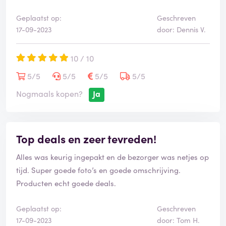
een vervolgmail opgesteld waarin ik duidelijk heb
aangegeven dat ik niet akkoord ga met deze gang van
Geplaatst op:
Geschreven
zaken en dat ik genoodzaakt ben verdere stappen te
17-09-2023
door: Dennis V.
ondernemen als er geen gehoor wordt gegeven aan
mijn legitieme zorgen.
10 / 10
5/5
5/5
5/5
5/5
Het is nu bijna 3 weken verder, en ik heb nog steeds
Nogmaals kopen?
Ja
geen bevredigend antwoord ontvangen. Deze ervaring
heeft me het gevoel gegeven dat Butlon niet alleen
onprofessioneel is, maar ook de communicatie stopzet
wanneer klanten het niet eens zijn met hun manier van
Top deals en zeer tevreden!
werken. Dit is verre van acceptabel en heeft mijn
Alles was keurig ingepakt en de bezorger was netjes op
vertrouwen in de organisatie ernstig geschaad.
tijd. Super goede foto’s en goede omschrijving.
Producten echt goede deals.
Geplaatst op:
Geschreven
17-09-2023
door: Tom H.