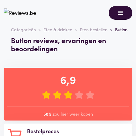
Categorieën
Eten & drinken
Eten bestellen
Butlon
Butlon reviews, ervaringen en
beoordelingen
6,9
58%
zou hier weer kopen
Bestelproces