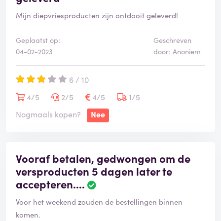
Mijn diepvriesproducten zijn ontdooit geleverd!
Geplaatst op:
Geschreven
04-02-2023
door: Anoniem
6 / 10
4/5
2/5
4/5
1/5
Nogmaals kopen?
Nee
Vooraf betalen, gedwongen om de
versproducten 5 dagen later te
accepteren....
Voor het weekend zouden de bestellingen binnen
komen.