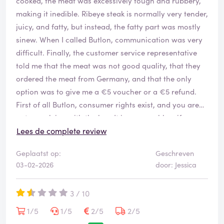
cooked, the meat was excessively tough and rubbery,
making it inedible. Ribeye steak is normally very tender,
juicy, and fatty, but instead, the fatty part was mostly
sinew. When I called Butlon, communication was very
difficult. Finally, the customer service representative
told me that the meat was not good quality, that they
ordered the meat from Germany, and that the only
option was to give me a €5 voucher or a €5 refund.
First of all Butlon, consumer rights exist, and you are
not complying with the law. It is your problem if you
receive poor quality or incorrect meat to sell; you must
Lees de complete review
be responsible for your own mistakes. A customer
Geplaatst op:
Geschreven
should be full refunded in these cases or resend order.
03-02-2026
door: Jessica
Order. 26-00004194
3 / 10
1/5
1/5
2/5
2/5