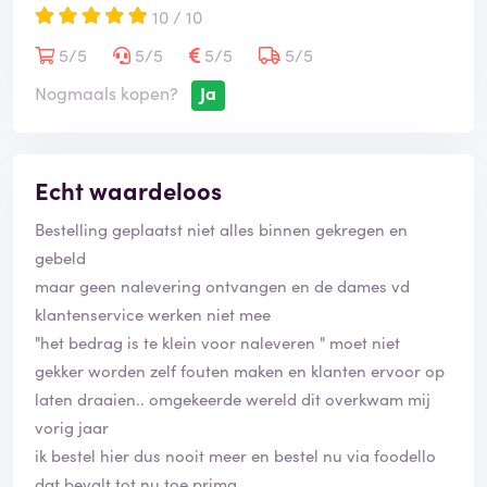
10 / 10
5/5
5/5
5/5
5/5
Nogmaals kopen?
Ja
Echt waardeloos
Bestelling geplaatst niet alles binnen gekregen en
gebeld
maar geen nalevering ontvangen en de dames vd
klantenservice werken niet mee
"het bedrag is te klein voor naleveren " moet niet
gekker worden zelf fouten maken en klanten ervoor op
laten draaien.. omgekeerde wereld dit overkwam mij
vorig jaar
ik bestel hier dus nooit meer en bestel nu via foodello
dat bevalt tot nu toe prima