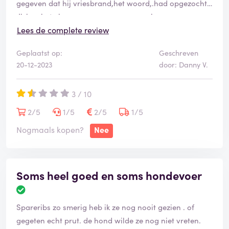
gegeven dat hij vriesbrand,het woord,.had opgezocht
.Ik kon het vlees gewoon consumeren,kon geen
kwaad....
Lees de complete review
Alleen al de onbeschoftheid dat ik goed geld moet
Geplaatst op:
Geschreven
betalen,afval geleverd krijg en het onbezorgd van hun
20-12-2023
door: Danny V.
mag opeten... KOOP HIER NIET MENSEN
3 / 10
2/5
1/5
2/5
1/5
Nogmaals kopen?
Nee
Soms heel goed en soms hondevoer
Spareribs zo smerig heb ik ze nog nooit gezien . of
gegeten echt prut. de hond wilde ze nog niet vreten.