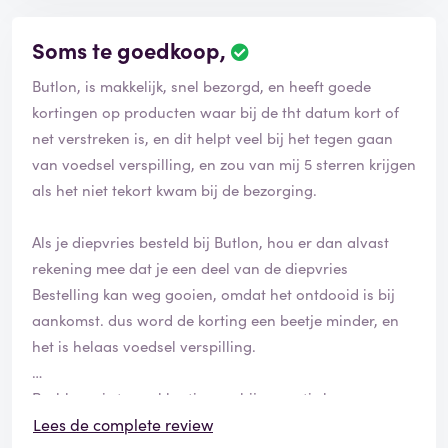
Soms te goedkoop,
Butlon, is makkelijk, snel bezorgd, en heeft goede
kortingen op producten waar bij de tht datum kort of
net verstreken is, en dit helpt veel bij het tegen gaan
van voedsel verspilling, en zou van mij 5 sterren krijgen
als het niet tekort kwam bij de bezorging.
Als je diepvries besteld bij Butlon, hou er dan alvast
rekening mee dat je een deel van de diepvries
Bestelling kan weg gooien, omdat het ontdooid is bij
aankomst. dus word de korting een beetje minder, en
het is helaas voedsel verspilling.
Probleem is te veel korting en bijna gratis bezorg
kosten, waardoor ze bezuinigen op het inpakken en
Lees de complete review