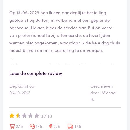
Op 13-09-2023 heb ik een aanzienlijke bestelling
geplaatst bij Butlon, in verband met een geplande
barbecue. Helaas bleek de service van Butlon verre
van professioneel te zijn. Ten eerste, de levertijden
werden niet nagekomen, waardoor ik de hele dag thuis
moest blijven om mijn bestelling te ontvangen.
Wat nog erger was, is dat mijn bestelling zonder enige
aankondiging op dezelfde dag werd geannuleerd. Dit
Lees de complete review
zorgde voor grote problemen, aangezien ik op dat
Geplaatst op:
Geschreven
moment dringend een aanzienlijke hoeveelheid kip
05-10-2023
door: Michael
nodig had voor mijn barbecue. Ik moest halsoverkop
H.
alternatieven vinden, wat me aanzienlijk extra kosten
en moeite heeft gekost.
3 / 10
Toen ik eindelijk contact kon opnemen met Butlon, twee
2/5
1/5
2/5
1/5