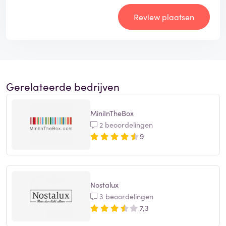
Review plaatsen
Gerelateerde bedrijven
MiniInTheBox
2 beoordelingen
9
Nostalux
3 beoordelingen
7,3