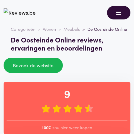
Categorieën
Wonen
Meubels
De Oosteinde Online
De Oosteinde Online reviews,
ervaringen en beoordelingen
Bezoek de website
9
100%
zou hier weer kopen