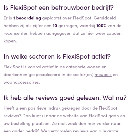
Is
FlexiSpot
een betrouwbaar bedrijf?
Er is
1 beoordeling
geplaatst over FlexiSpot. Gemiddeld
hebben zij als cijfer een
10
gekregen, waarbij
100%
van de
recensenten hebben aangegeven dat ze hier weer zouden
kopen.
In welke sectoren is
FlexiSpot
actief?
FlexiSpot
is vooral actief in de categorie
wonen
en
daarbinnen gespecialiseerd in de sector(en)
meubels
en
woonaccessoires
.
Ik heb alle reviews goed gelezen. Wat nu?
Heeft u een positieve indruk gekregen door de
FlexiSpot
reviews? Dan kunt u naar de website van
FlexiSpot
gaan en
uw bestelling plaatsen. Zo niet, zoek dan hier verder naar
een ander bedrijf. We verzamelen
reviews
van alle grote