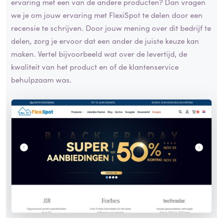
ervaring met een van de andere producten? Dan vragen
we je om jouw ervaring met FlexiSpot te delen door een
recensie te schrijven. Door jouw mening over dit bedrijf te
delen, zorg je ervoor dat een ander de juiste keuze kan
maken. Vertel bijvoorbeeld wat over de levertijd, de
kwaliteit van het product en of de klantenservice
behulpzaam was.