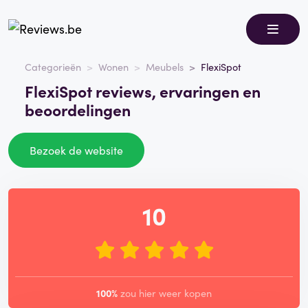
Categorieën
Wonen
Meubels
FlexiSpot
FlexiSpot reviews, ervaringen en
beoordelingen
Bezoek de website
10
100%
zou hier weer kopen