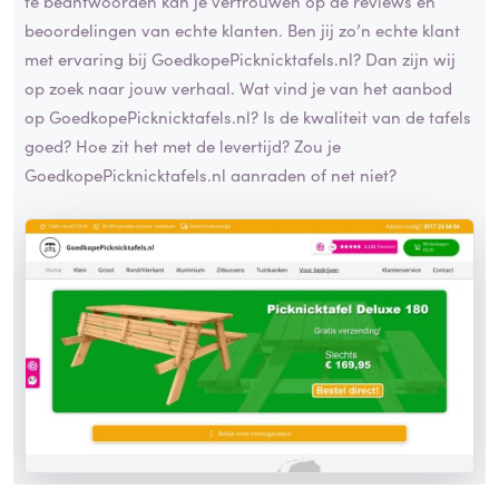
te beantwoorden kan je vertrouwen op de reviews en
beoordelingen van echte klanten. Ben jij zo’n echte klant
met ervaring bij GoedkopePicknicktafels.nl? Dan zijn wij
op zoek naar jouw verhaal. Wat vind je van het aanbod
op GoedkopePicknicktafels.nl? Is de kwaliteit van de tafels
goed? Hoe zit het met de levertijd? Zou je
GoedkopePicknicktafels.nl aanraden of net niet?