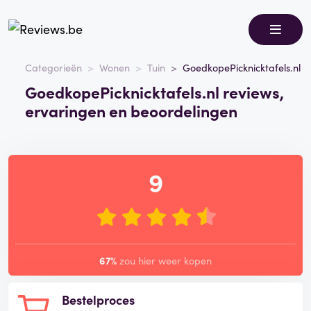
Categorieën
Wonen
Tuin
GoedkopePicknicktafels.nl
GoedkopePicknicktafels.nl reviews,
ervaringen en beoordelingen
9
67%
zou hier weer kopen
Bestelproces