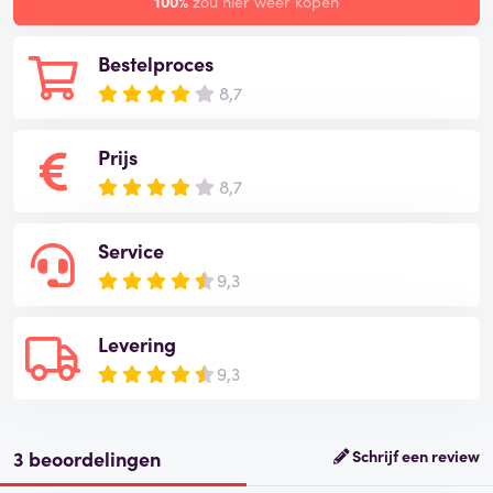
100%
zou hier weer kopen
Bestelproces
8,7
Prijs
8,7
Service
9,3
Levering
9,3
3 beoordelingen
Schrijf een review