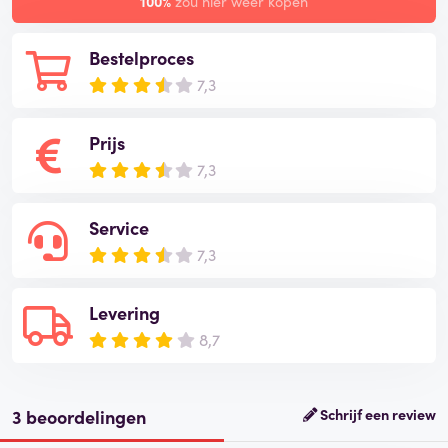
100%
zou hier weer kopen
Bestelproces
7,3
Prijs
7,3
Service
7,3
Levering
8,7
3 beoordelingen
Schrijf een review