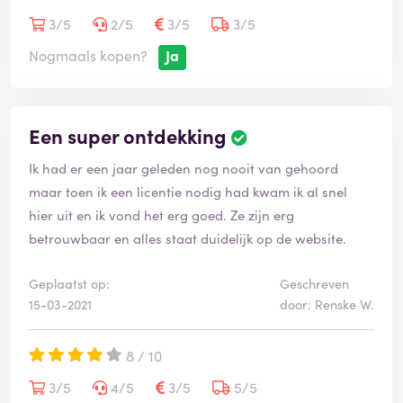
3/5
2/5
3/5
3/5
Nogmaals kopen?
Ja
Een super ontdekking
Ik had er een jaar geleden nog nooit van gehoord
maar toen ik een licentie nodig had kwam ik al snel
hier uit en ik vond het erg goed. Ze zijn erg
betrouwbaar en alles staat duidelijk op de website.
Geplaatst op:
Geschreven
15-03-2021
door: Renske W.
8 / 10
3/5
4/5
3/5
5/5