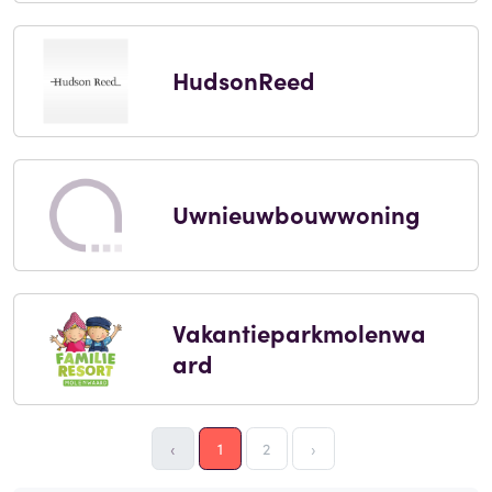
HudsonReed
Uwnieuwbouwwoning
Vakantieparkmolenwa
ard
‹
1
2
›