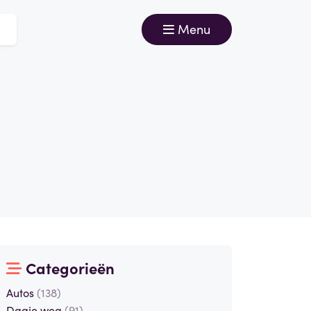
Menu
Categorieën
Autos
(138)
Dagje weg
(91)