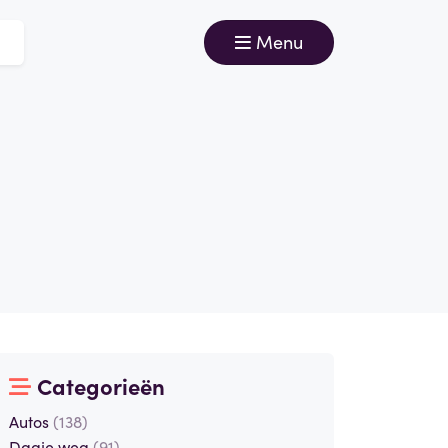
Menu
Categorieën
Autos
(138)
Dagje weg
(91)