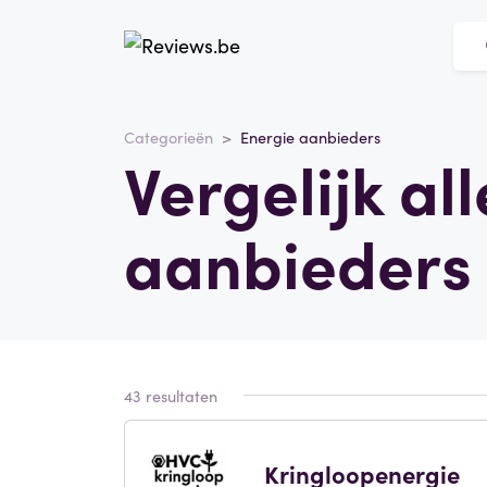
Categorieën
Energie aanbieders
Vergelijk al
aanbieders 
43 resultaten
Kringloopenergie