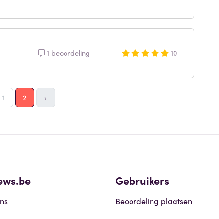
1 beoordeling
10
1
2
›
ews.be
Gebruikers
ns
Beoordeling plaatsen