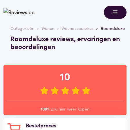
Categorieën
Wonen
Woonaccessoires
Raamdeluxe
Raamdeluxe reviews, ervaringen en
beoordelingen
10
100%
zou hier weer kopen
Bestelproces