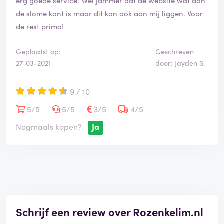
erg goede service. Wel jammer dat de website wat aan
de slome kant is maar dit kan ook aan mij liggen. Voor
de rest prima!
Geplaatst op:
Geschreven
27-03-2021
door: Jayden S.
9 / 10
5/5
5/5
3/5
4/5
Nogmaals kopen?
Ja
Schrijf een review over Rozenkelim.nl