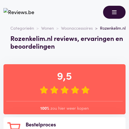
Categorieën
Wonen
Woonaccessoires
Rozenkelim.nl
Rozenkelim.nl reviews, ervaringen en
beoordelingen
9,5
100%
zou hier weer kopen
Bestelproces