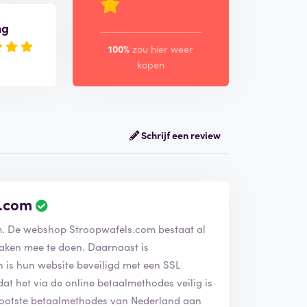
ng
100%
zou hier weer
kopen
Schrijf een review
s.com
B
e
am. De webshop Stroopwafels.com bestaat al
o
o
zaken mee te doen. Daarnaast is
r
 is hun website beveiligd met een SSL
d
 dat het via de online betaalmethodes veilig is
e
grootste betaalmethodes van Nederland aan
l