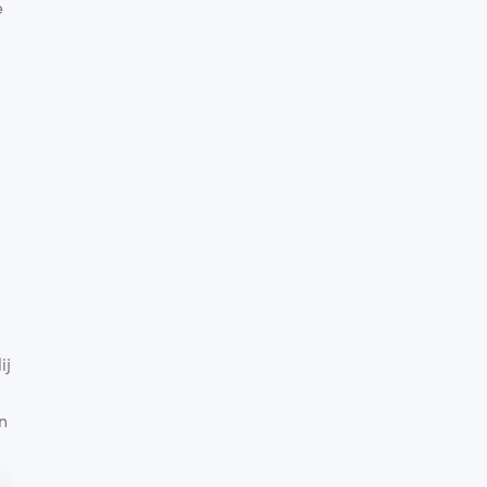
e
ij
n