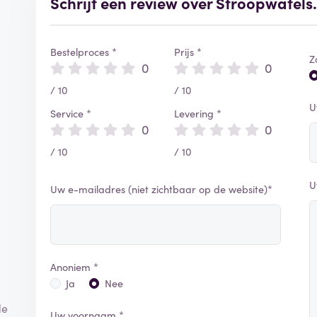
Schrijf een review over Stroopwafel
Bestelproces *
Prijs *
Z
0
0
/ 10
/ 10
U
Service *
Levering *
0
0
/ 10
/ 10
U
Uw e-mailadres (niet zichtbaar op de website)*
Anoniem *
Ja
Nee
de
Uw voornaam *