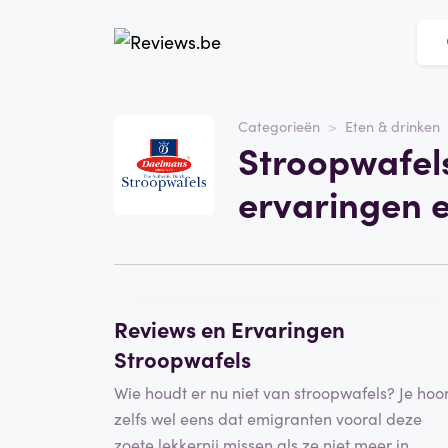
Website
Stroopwafels.com
Categorieën
Eten & drinken
Stroopwafel
Categorie
Eten & drinken
ervaringen 
Schrijf een beoordeling
Reviews en Ervaringen
Stroopwafels
Wie houdt er nu niet van stroopwafels? Je hoor
zelfs wel eens dat emigranten vooral deze
zoete lekkernij missen als ze niet meer in