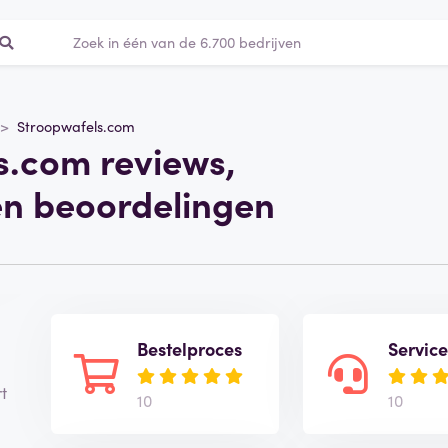
Stroopwafels.com
s.com reviews,
en beoordelingen
Bestelproces
Servic
t
10
10