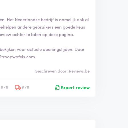
i
n
g
n. Het Nederlandse bedrijf is namelijk ook al
i
k meehelpen andere gebruikers een goede keus
s
g
review achter te laten op deze pagina.
e
v
bekijken voor actuele openingstijden. Daar
e
 Stroopwafels.com.
r
i
f
Geschreven door: Reviews.be
i
e
5/5
5/5
Expert review
e
r
d