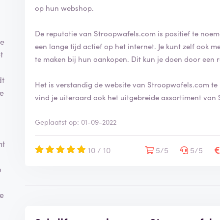
op hun webshop.
De reputatie van Stroopwafels.com is positief te noeme
de
een lange tijd actief op het internet. Je kunt zelf oo
t
te maken bij hun aankopen. Dit kun je doen door een 
dt
Het is verstandig de website van Stroopwafels.com te 
ze
vind je uiteraard ook het uitgebreide assortiment van
j
Geplaatst op: 01-09-2022
nt
10 / 10
5/5
5/5
p
ie