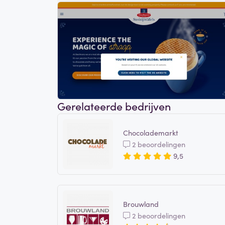
Gerelateerde bedrijven
Chocolademarkt
2 beoordelingen
9,5
Brouwland
2 beoordelingen