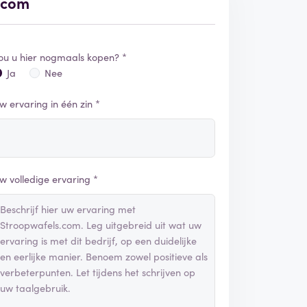
s.com
ou u hier nogmaals kopen? *
Ja
Nee
w ervaring in één zin *
w volledige ervaring *