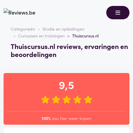
Categorieën
Studie en opleidingen
Cursussen en trainingen
Thuiscursus.nl
Thuiscursus.nl reviews, ervaringen en
beoordelingen
9,5
100%
zou hier weer kopen