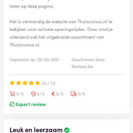
i
laten op deze pagina.
e
e
Het is verstandig de website van Thuiscursus.nl te
r
d
bekijken voor actuele openingstijden. Daar vind je
uiteraard ook het uitgebreide assortiment van
Thuiscursus.nl.
Geplaatst op: 05-03-2021
Geschreven door:
Reviews.be
10 / 10
5/5
5/5
5/5
5/5
Expert review
Leuk en leerzaam
B