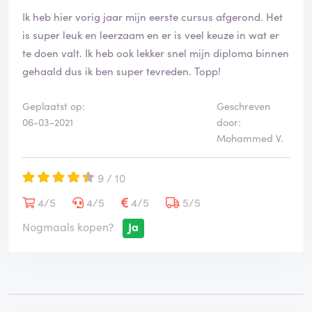
e
Ik heb hier vorig jaar mijn eerste cursus afgerond. Het
o
o
is super leuk en leerzaam en er is veel keuze in wat er
r
te doen valt. Ik heb ook lekker snel mijn diploma binnen
d
gehaald dus ik ben super tevreden. Topp!
e
l
i
Geplaatst op:
Geschreven
n
06-03-2021
door:
g
Mohammed V.
i
s
9 / 10
g
e
4/5
4/5
4/5
5/5
v
e
Nogmaals kopen?
Ja
r
i
f
i
e
e