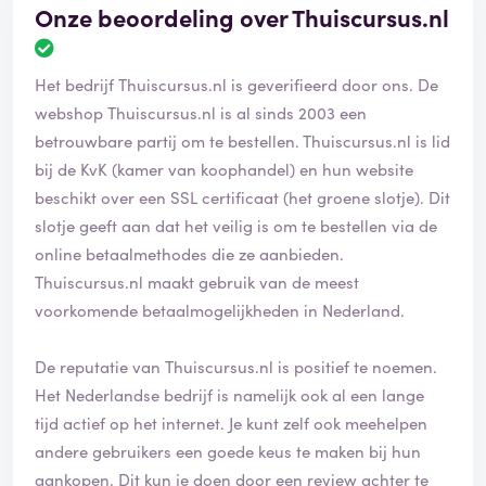
Onze beoordeling over Thuiscursus.nl
B
e
Het bedrijf Thuiscursus.nl is geverifieerd door ons. De
o
o
webshop Thuiscursus.nl is al sinds 2003 een
r
betrouwbare partij om te bestellen. Thuiscursus.nl is lid
d
bij de KvK (kamer van koophandel) en hun website
e
beschikt over een SSL certificaat (het groene slotje). Dit
l
i
slotje geeft aan dat het veilig is om te bestellen via de
n
online betaalmethodes die ze aanbieden.
g
Thuiscursus.nl maakt gebruik van de meest
i
voorkomende betaalmogelijkheden in Nederland.
s
g
e
De reputatie van Thuiscursus.nl is positief te noemen.
v
Het Nederlandse bedrijf is namelijk ook al een lange
e
tijd actief op het internet. Je kunt zelf ook meehelpen
r
i
andere gebruikers een goede keus te maken bij hun
f
aankopen. Dit kun je doen door een review achter te