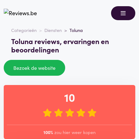
Categorieën
Diensten
Toluna
Toluna reviews, ervaringen en
beoordelingen
Bezoek de website
10
100%
zou hier weer kopen