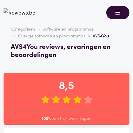
Categorieën
Software en programmas
Overige software en programmas
AVS4You
AVS4You reviews, ervaringen en
beoordelingen
8,5
100%
zou hier weer kopen