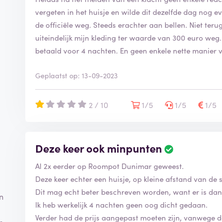
vergeten in het huisje en wilde dit dezelfde dag nog e
de officiële weg. Steeds erachter aan bellen. Niet te
uiteindelijk mijn kleding ter waarde van 300 euro weg. I
betaald voor 4 nachten. En geen enkele nette manier v
Geplaatst op: 13-09-2023
2 / 10
1/5
1/5
1/5
Deze keer ook minpunten
Al 2x eerder op Roompot Dunimar geweest.
Deze keer echter een huisje, op kleine afstand van de 
Dit mag echt beter beschreven worden, want er is dan
n
Ik heb werkelijk 4 nachten geen oog dicht gedaan.
Verder had de prijs aangepast moeten zijn, vanwege 