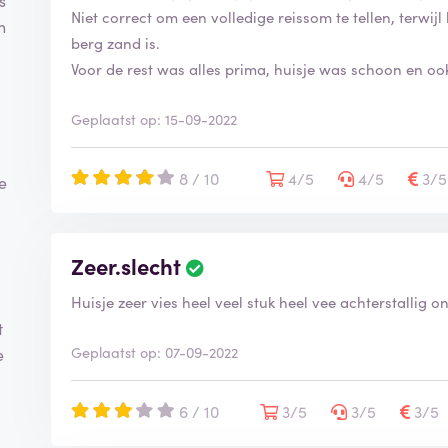
s
Niet correct om een volledige reissom te tellen, terwij
n
berg zand is.
Voor de rest was alles prima, huisje was schoon en ook
Geplaatst op: 15-09-2022
8 / 10
4/5
4/5
3/
e
Zeer.slecht
Huisje zeer vies heel veel stuk heel vee achterstallig 
t
Geplaatst op: 07-09-2022
e
6 / 10
3/5
3/5
3/5