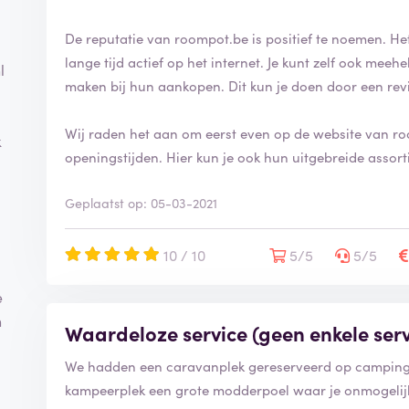
De reputatie van roompot.be is positief te noemen. Het
lange tijd actief op het internet. Je kunt zelf ook mee
l
maken bij hun aankopen. Dit kun je doen door een rev
Wij raden het aan om eerst even op de website van ro
k
openingstijden. Hier kun je ook hun uitgebreide assort
Geplaatst op: 05-03-2021
10 / 10
5/5
5/5
e
n
Waardeloze service (geen enkele serv
We hadden een caravanplek gereserveerd op camping
kampeerplek een grote modderpoel waar je onmogelij