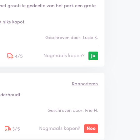
l het grootste gedeelte van het park een grote
 niks kapot.
Geschreven door: Lucie K.
Nogmaals kopen?
Ja
5
4/5
Rapporteren
onderhoudt
Geschreven door: Frie H.
Nogmaals kopen?
Nee
3/5