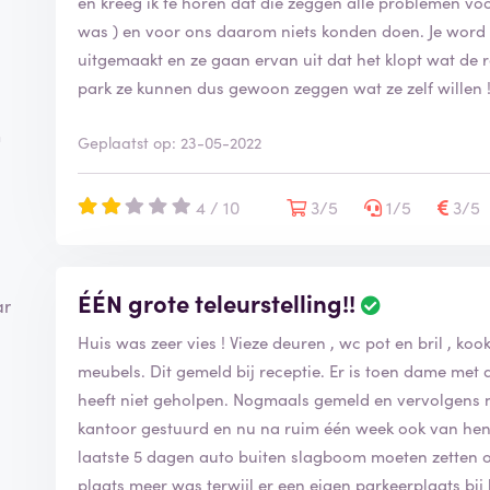
en kreeg ik te horen dat die zeggen alle problemen vo
was ) en voor ons daarom niets konden doen. Je word 
uitgemaakt en ze gaan ervan uit dat het klopt wat de r
park ze kunnen dus gewoon zeggen wat ze zelf willen !!
n
Geplaatst op: 23-05-2022
4 / 10
3/5
1/5
3/5
ÉÉN grote teleurstelling!!
ar
Huis was zeer vies ! Vieze deuren , wc pot en bril , kook
meubels. Dit gemeld bij receptie. Er is toen dame met
heeft niet geholpen. Nogmaals gemeld en vervolgens 
kantoor gestuurd en nu na ruim één week ook van hen
laatste 5 dagen auto buiten slagboom moeten zetten o
plaats meer was terwijl er een eigen parkeerplaats bij h