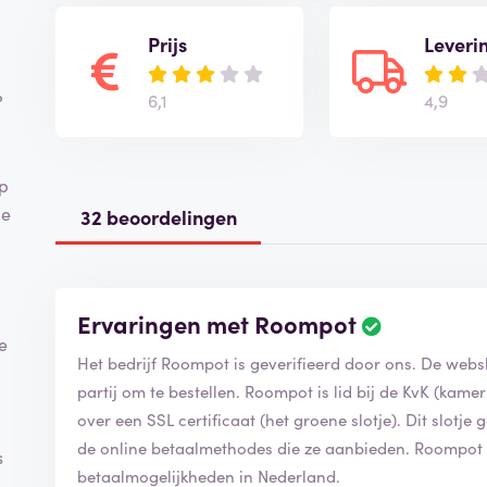
Prijs
Leveri
6,1
4,9
?
Op
je
32 beoordelingen
Ervaringen met Roompot
e
Het bedrijf Roompot is geverifieerd door ons. De web
partij om te bestellen. Roompot is lid bij de KvK (kam
over een SSL certificaat (het groene slotje). Dit slotje 
de online betaalmethodes die ze aanbieden. Roompo
s
betaalmogelijkheden in Nederland.