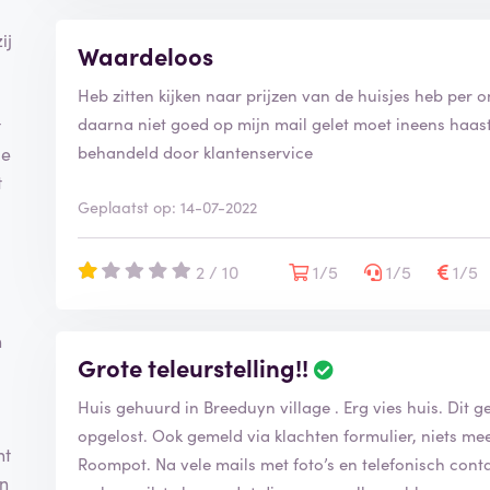
ij
Waardeloos
Heb zitten kijken naar prijzen van de huisjes heb per
daarna niet goed op mijn mail gelet moet ineens haas
t
behandeld door klantenservice
de
t
Geplaatst op: 14-07-2022
2 / 10
1/5
1/5
1/5
n
Grote teleurstelling!!
Huis gehuurd in Breeduyn village . Erg vies huis. Dit 
opgelost. Ook gemeld via klachten formulier, niets me
ht
Roompot. Na vele mails met foto’s en telefonisch cont
en