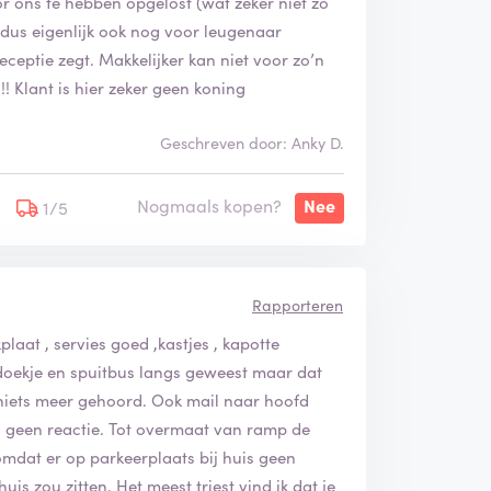
or ons te hebben opgelost (wat zeker niet zo
dus eigenlijk ook nog voor leugenaar
eceptie zegt. Makkelijker kan niet voor zo’n
! Klant is hier zeker geen koning
Geschreven door: Anky D.
Nogmaals kopen?
Nee
1/5
Rapporteren
plaat , servies goed ,kastjes , kapotte
 doekje en spuitbus langs geweest maar dat
niets meer gehoord. Ook mail naar hoofd
 geen reactie. Tot overmaat van ramp de
mdat er op parkeerplaats bij huis geen
uis zou zitten. Het meest triest vind ik dat je