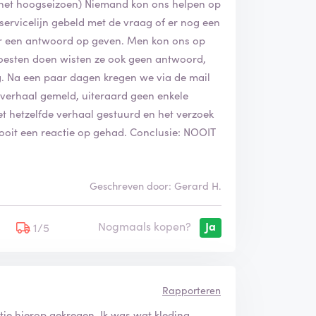
in het hoogseizoen) Niemand kon ons helpen op
 servicelijn gebeld met de vraag of er nog een
ar een antwoord op geven. Men kon ons op
oesten doen wisten ze ook geen antwoord,
. Na een paar dagen kregen we via de mail
 verhaal gemeld, uiteraard geen enkele
 hetzelfde verhaal gestuurd en het verzoek
nooit een reactie op gehad. Conclusie: NOOIT
Geschreven door: Gerard H.
Nogmaals kopen?
Ja
5
1/5
Rapporteren
ie hierop gekregen. Ik was wat kleding