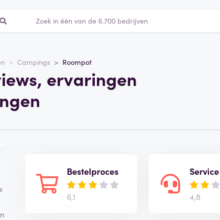
en
Campings
Roompot
iews, ervaringen
ingen
Bestelproces
Service
e
6,1
4,8
.
en