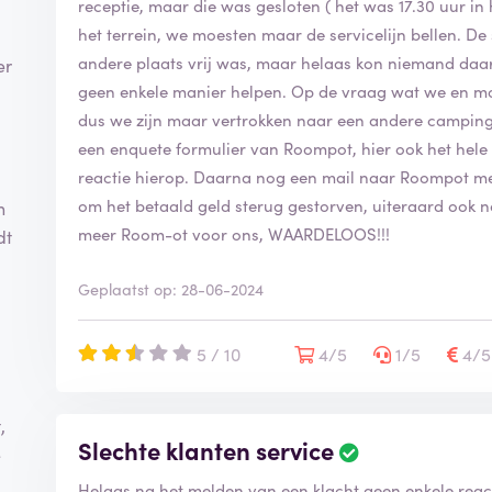
receptie, maar die was gesloten ( het was 17.30 uur 
het terrein, we moesten maar de servicelijn bellen. De
andere plaats vrij was, maar helaas kon niemand da
er
geen enkele manier helpen. Op de vraag wat we en m
dus we zijn maar vertrokken naar een andere camping
een enquete formulier van Roompot, hier ook het hele
reactie hierop. Daarna nog een mail naar Roompot met
om het betaald geld sterug gestorven, uiteraard ook 
n
meer Room-ot voor ons, WAARDELOOS!!!
dt
Geplaatst op: 28-06-2024
5 / 10
4/5
1/5
4/
,
Slechte klanten service
e
Helaas na het melden van een klacht geen enkele react