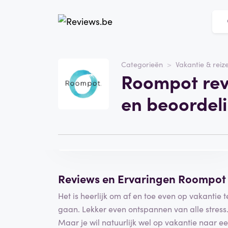
Website
roompot.be
Categorieën
Vakantie & reiz
Roompot rev
Categorie
Vakantie & reizen
en beoordel
Bezoek de website
Schrijf een
beoordeling
Reviews en Ervaringen Roompot
Het is heerlijk om af en toe even op vakantie t
gaan. Lekker even ontspannen van alle stress
Maar je wil natuurlijk wel op vakantie naar e