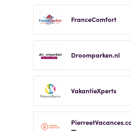
FranceComfort
Droomparken.nl
VakantieXperts
PierreetVacances.c
m