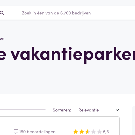
en
le vakantieparke
Sorteren:
150 beoordelingen
5,3