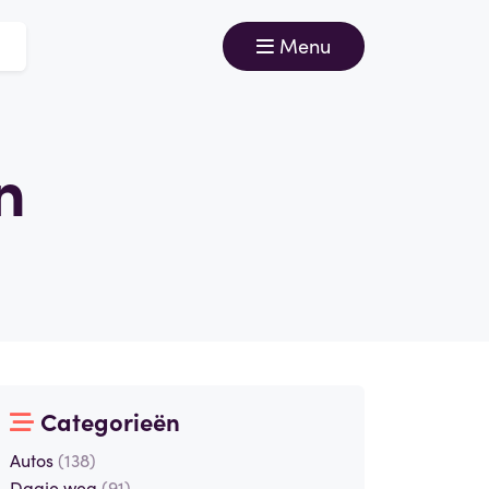
Menu
n
Categorieën
Autos
(138)
Dagje weg
(91)