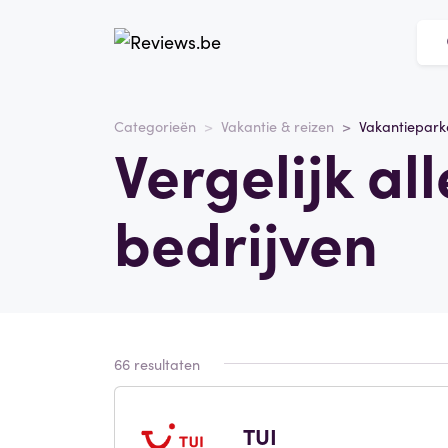
Categorieën
Vakantie & reizen
Vakantiepark
Vergelijk al
bedrijven
66 resultaten
TUI