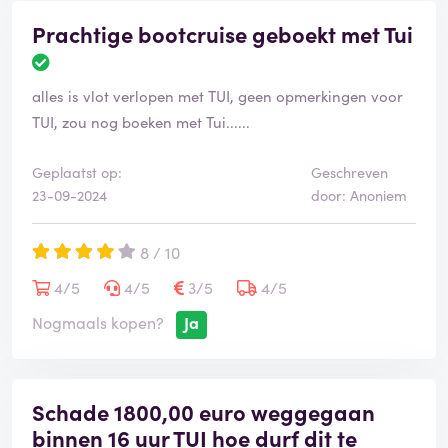
Prachtige bootcruise geboekt met Tui
alles is vlot verlopen met TUI, geen opmerkingen voor
TUI, zou nog boeken met Tui......
Geplaatst op:
Geschreven
23-09-2024
door: Anoniem
8 / 10
4/5
4/5
3/5
4/5
Nogmaals kopen?
Ja
Schade 1800,00 euro weggegaan
binnen 16 uur TUI hoe durf dit te