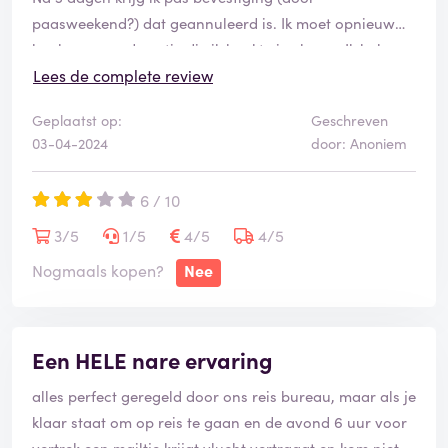
paasweekend?) dat geannuleerd is. Ik moet opnieuw
boeken maar de actie die ik boekte is al weg. Ik bel om
te vragen toch nog te kunnen bemiddelen maar ze
Lees de complete review
laten mij oneindig lang wachten aan de tel. en wordt
Geplaatst op:
Geschreven
er tenslotte uitgegooid.
03-04-2024
door: Anoniem
In de app staat, na 5 dagen nog steeds de reservatie. Ik
wil telefonisch contact opnemen maar na 30 min
6 / 10
wachten aan de tel heb ik het opgegeven. Wat een
farçe. Ik hou het voor bekeken, echt.
3/5
1/5
4/5
4/5
Nogmaals kopen?
Nee
Een HELE nare ervaring
alles perfect geregeld door ons reis bureau, maar als je
klaar staat om op reis te gaan en de avond 6 uur voor
vertrek een mailtje krijgt vlucht vertraagt en kom niet