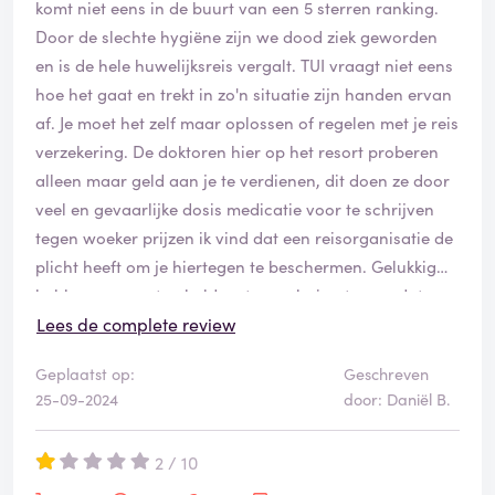
komt niet eens in de buurt van een 5 sterren ranking.
thuis liggen hoe het er bij boeking uit zag, al is het
Door de slechte hygiëne zijn we dood ziek geworden
maar ter bevestiging dat ik niet gek werd, dit vind ik
en is de hele huwelijksreis vergalt. TUI vraagt niet eens
echt niet kunnen. Ik weet niet hoe jullie erover denken
hoe het gaat en trekt in zo'n situatie zijn handen ervan
na dit verhaal, maar voor mij.. alles wat er is gebeurd
af. Je moet het zelf maar oplossen of regelen met je reis
in deze vakantie klopt van geen kanten. Als ze met een
verzekering. De doktoren hier op het resort proberen
alternatief komen of een terugbetaling zou het minste
alleen maar geld aan je te verdienen, dit doen ze door
zijn.
veel en gevaarlijke dosis medicatie voor te schrijven
tegen woeker prijzen ik vind dat een reisorganisatie de
Nu, maanden later, helaas niks van ze gehoord.
plicht heeft om je hiertegen te beschermen. Gelukkig
Wie weet kan dit bericht ze wel bereiken, en anders jou
hebben we eerst gebeld met onze huisarts voordat we
behoeden om via Tui te boeken.
überhaupt aan een behandel plan begonnen waren.
Lees de complete review
TUI neemt geen verantwoording en brengt zijn
Geplaatst op:
Geschreven
reizigers in gevaar. Wees gewaarschuwd als u bij deze
25-09-2024
door: Daniël B.
organisatie denkt een veilige en leuke vakantie te
boeken. Als je een klacht probeert in te vullen werkt
2 / 10
hun app niet eens. De lijst met klachten is nog veel