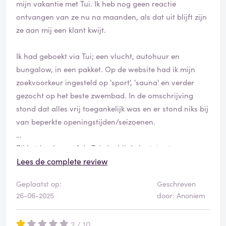
mijn vakantie met Tui. Ik heb nog geen reactie
ontvangen van ze nu na maanden, als dat uit blijft zijn
ze aan mij een klant kwijt.
Ik had geboekt via Tui; een vlucht, autohuur en
bungalow, in een pakket. Op de website had ik mijn
zoekvoorkeur ingesteld op 'sport', 'sauna' en verder
gezocht op het beste zwembad. In de omschrijving
stond dat alles vrij toegankelijk was en er stond niks bij
van beperkte openingstijden/seizoenen.
Bij het boeken gaf de Tui site bij de laatste stap een
error waardoor mijn eerste keuze de tweede keer niet
Lees de complete review
meer beschikbaar was. De enige mogelijkheid was een
Geplaatst op:
Geschreven
optie waarbij ik om 10 uur al terug zou vliegen, terwijl
26-06-2025
door: Anoniem
de autoverhuur pas vanaf 9 open zou zijn. Bij bellen
naar Tui zeiden ze dat ze daar niet over gingen en ik bij
2 / 10