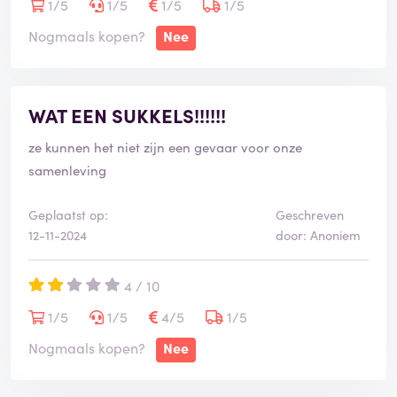
langer maar mijn doel is via deze weg mensen te
1/5
1/5
1/5
1/5
waarschuwen in wat voor nare en gevaarlijke situatie
Nogmaals kopen?
Nee
je terecht kan komen als je je vakantie boekt met TUI.
WAT EEN SUKKELS!!!!!!
ze kunnen het niet zijn een gevaar voor onze
samenleving
Geplaatst op:
Geschreven
12-11-2024
door: Anoniem
4 / 10
1/5
1/5
4/5
1/5
Nogmaals kopen?
Nee