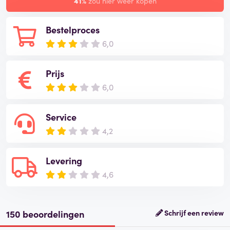
41%
zou hier weer kopen
Bestelproces
6,0
Prijs
6,0
Service
4,2
Levering
4,6
150 beoordelingen
Schrijf een review