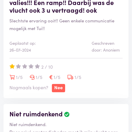
valies!!! Een ramp!! Daarbij was de
vlucht ook 3 u vertraagd! ook
Slechtste ervaring ooit!! Geen enkele communicatie
mogelijk met Tui!!
Geplaatst op:
Geschreven
26-07-2024
door: Anoniem
2 / 10
1/5
1/5
1/5
1/5
Nogmaals kopen?
Nee
Niet ruimdenkend
Niet ruimdenkend.
Door privé omstandigheden moet ik mijn vlucht naar