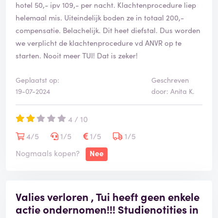
hotel 50,- ipv 109,- per nacht. Klachtenprocedure liep
helemaal mis. Uiteindelijk boden ze in totaal 200,-
compensatie. Belachelijk. Dit heet diefstal. Dus worden
we verplicht de klachtenprocedure vd ANVR op te
starten. Nooit meer TUI! Dat is zeker!
Geplaatst op:
Geschreven
19-07-2024
door: Anita K.
4 / 10
4/5
1/5
1/5
1/5
Nogmaals kopen?
Nee
Valies verloren , Tui heeft geen enkele
actie ondernomen!!! Studienotities in