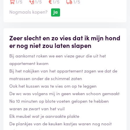
Vroegboeken loont bij TUI niet altijd.
1/5
1/5
1/5
1/5
'De laagste prijs garantie' geldt niet voor alle (vaste)
Nogmaals kopen?
Ja
klanten.
Zeer slecht en zo vies dat ik mijn hond
er nog niet zou laten slapen
Bij aankomst roken we een vieze geur die uit het
appartement kwam
Bij het nakijken van het appartement zagen we dat de
matrassen onder de schimmel zaten
Ook het kussen was te vies om op te leggen
De wc was volgens mij in geen weken schoon gemaakt
Na 10 minuten op blote voeten gelopen te hebben
waren ze zwart van het vuil
Elk meubel wat je aanraakte plakte
De plankjes van de keuken kastjes waren nog nooit