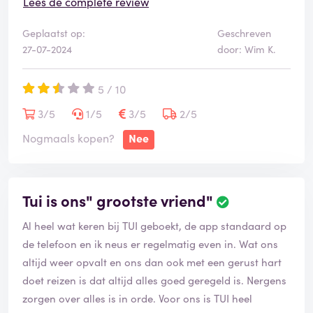
Lees de complete review
Helaas kan ik hier persoonlijk weinig aan veranderen,
Geplaatst op:
Geschreven
maar ik hoop dat andere reizigers deze recensie lezen
27-07-2024
door: Wim K.
en zich realiseren dat TUI niet de moeite waard is. Als
meer mensen besluiten om niet meer bij TUI te boeken,
5 / 10
worden ze misschien gedwongen om hun service te
verbeteren. Tot die tijd raad ik iedereen af om met TUI
3/5
1/5
3/5
2/5
te reizen. Dit was de slechtste service ooit.
Nogmaals kopen?
Nee
Tui is ons" grootste vriend"
Al heel wat keren bij TUI geboekt, de app standaard op
de telefoon en ik neus er regelmatig even in. Wat ons
altijd weer opvalt en ons dan ook met een gerust hart
doet reizen is dat altijd alles goed geregeld is. Nergens
zorgen over alles is in orde. Voor ons is TUI heel