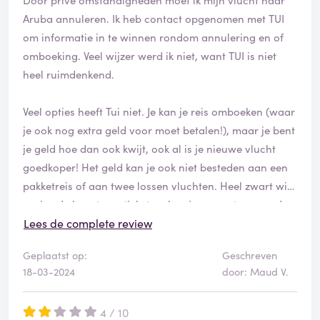
Aruba annuleren. Ik heb contact opgenomen met TUI
om informatie in te winnen rondom annulering en of
omboeking. Veel wijzer werd ik niet, want TUI is niet
heel ruimdenkend.
Veel opties heeft Tui niet. Je kan je reis omboeken (waar
je ook nog extra geld voor moet betalen!), maar je bent
je geld hoe dan ook kwijt, ook al is je nieuwe vlucht
goedkoper! Het geld kan je ook niet besteden aan een
pakketreis of aan twee lossen vluchten. Heel zwart wit
gezien. Je koopt een ticket en kan je om wat voor reden
niet gaan, dan heb je pech, je geld ben je hoe dan ook
Lees de complete review
kwijt! Van andere vliegmaatschappijen ben ik heel
Geplaatst op:
Geschreven
anders gewend en in het vervolg, zal ik ook daar
18-03-2024
door: Maud V.
boeken i.v.m. hun beter regelingen.
4 / 10
Wat mij het meeste steekt is, dat wanneer ik mijn reis