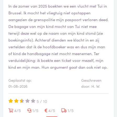
In de zomer van 2025 boekten we een vlucht met Tui in
Brussel. Ik mocht het vliegtuig niet opstappen
aangezien de grenspolitie mijn paspoort verloren deed.
De bagage van mijn kind mocht van Tui niet mee
terwijl deze wel op de naam van mijn kind stond (zie
boekingsinfo). Achteraf dienden we klacht in en zij
vertelden dat ik de hoofdboeker was en dus mijn man
of kind de handbagage niet mocht meenemen. Ter
verduidelijking: ik boekte een ticket voor mezelf, mijn
kind en mijn man. Hun argument gaat dan ook niet op.
Geplaatst op:
Geschreven
01-08-2026
door: H. W.
5 / 10
4/5
1/5
4/5
1/5