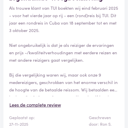
doen?! Als ik vraag om doorverbonden te worden met
Als trouwe klant van TUI boekten wij eind februari 2025
de boekhouding, zoals me zondag werd voorgesteld,
- voor het vierde jaar op rij - een (rond)reis bij TUI. Dit
wordt daar heel moeilijk over gedaan en slaat de lijn 2x
jaar een rondreis in Cuba van 18 september tot en met
na lang wachten af. Wat moet ik hiervan denken?
3 oktober 2025.
Waarom kan een rekeningnummer zo geheim zijn?
Waarom wordt de telefoon telkens afgelegd tijdens het
Niet ongebruikelijk is dat je als reiziger de ervaringen
wachten? Ik wil gewoon mijn reis betalen... Moet ik nu
en prijs -/kwaliteitverhoudingen met eerdere reizen en
echt in een TUI-shop langsgaan??? Ik dacht dat ik dat
met andere reizigers gaat vergelijken.
definitief tot de charme van de jaren 90 behoorde...
De 3de persoon die ik aan de lijn had, wist ook naar de
Bij die vergelijking waren wij, maar ook onze 9
kleine lettertjes te verwijzen waarin staat dat de
medereizigers, geschrokken van het enorme verschil in
betaling online moet gebeuren... Maar is er niet,
de hoogte van de betaalde reissom. Wij betaalden een
ondanks het gegeven dat dat dan in jullie contract zou
bedrag € 4.240 voor 2 personen. Voor dezelfde reis
staan, zoiets als een verplicht rekeningnummer op de
betaalden de andere reizigers (waaronder die nog
Lees de complete review
factuur??
geen maand later boekten) een bedrag van € 3.498
Geplaatst op:
Geschreven
per koppel.
27-11-2025
door: Ron S.