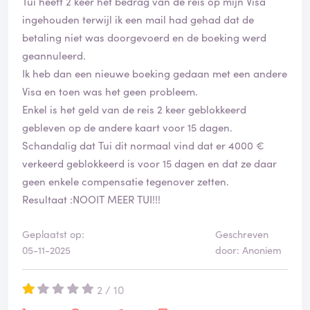
Tui heeft 2 keer het bedrag van de reis op mijn Visa
een eerlijke prijs zullen betalen."
ingehouden terwijl ik een mail had gehad dat de
betaling niet was doorgevoerd en de boeking werd
De reactie van TUI, per e-mail van 5 november 2025, is:
geannuleerd.
"...Als de prijs voor een reis daalt nadat u die reis heeft
Ik heb dan een nieuwe boeking gedaan met een andere
geboekt, kunt u daaraan helaas geen rechten ontlenen.
Visa en toen was het geen probleem.
Dit staat ook vermeld in onze algemene voorwaarden.
Enkel is het geld van de reis 2 keer geblokkeerd
De prijs die u heeft betaald was de geldende prijs op
gebleven op de andere kaart voor 15 dagen.
het moment van uw boeking..."
Schandalig dat Tui dit normaal vind dat er 4000 €
verkeerd geblokkeerd is voor 15 dagen en dat ze daar
De angst om bij een volgende boeking weer te veel te
geen enkele compensatie tegenover zetten.
betalen, wordt door TUI niet weggenomen.
Resultaat :NOOIT MEER TUI!!!
In tegenstelling tot wat TUI met de bewering op haar
Geplaatst op:
Geschreven
website wil doen geloven, is zij niet in alle gevallen
05-11-2025
door: Anoniem
bereid om met de klant te zoeken naar een oplossing.
2 / 10
Conclusie: