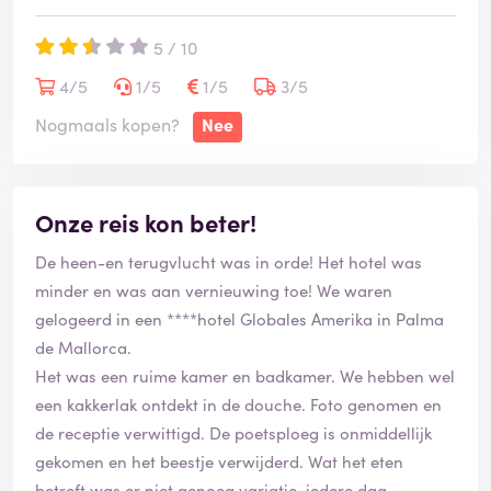
Het verschil tussen wat wij betaalden en het bedrag
5 / 10
dat de anderen betaalden bedraagt dus € 742 per
boeking voor 2 personen.
4/5
1/5
1/5
3/5
Nogmaals kopen?
Nee
Het substantiële prijsverschil (wij betaalden ruim 20%
meer dan de andere reizigers) wordt in dit geval
(vooral) veroorzaakt door de aan alle klanten
Onze reis kon beter!
verleende 'Aanbiedingskorting', die in ons geval
aanzienlijk lager uitvalt.
De heen-en terugvlucht was in orde! Het hotel was
minder en was aan vernieuwing toe! We waren
Over een klein prijsverschil hoor je ons niet klagen,
gelogeerd in een ****hotel Globales Amerika in Palma
maar zo een enorm verschil is te gek.
de Mallorca.
Het was een ruime kamer en badkamer. We hebben wel
Bij onze 'klacht' bij TUI met het verzoek om uitleg,
een kakkerlak ontdekt in de douche. Foto genomen en
hebben wij, naast onze boekingsgegevens, ook een
de receptie verwittigd. De poetsploeg is onmiddellijk
tweetal facturen van medereizigers meegezonden.
gekomen en het beestje verwijderd. Wat het eten
betreft was er niet genoeg variatie, iedere dag