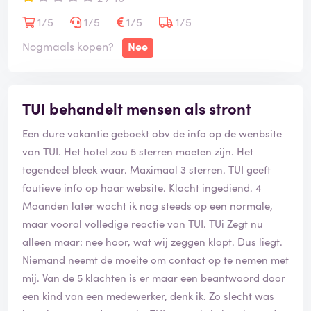
de verhuur moest zijn. Vreemd als je een pakket
aanbiedt, maar prima, zelf gebeld en de verhuur heeft
1/5
1/5
1/5
1/5
het voor me geregeld.
Nogmaals kopen?
Nee
Vervolgens kwam ik aan bij de accomodatie. Ik gaf mijn
gegevens en de baliemedewerkers wisten van niks. Er
TUI behandelt mensen als stront
was geen boeking doorgegeven en mijn reservering
stond niet in hun systeem. Sta je daar in het
Een dure vakantie geboekt obv de info op de wenbsite
buitenland, s avonds, alleen, zonder plek om te slapen.
van TUI. Het hotel zou 5 sterren moeten zijn. Het
Ze gaven aan dat ze dit probleem heel vaak hadden
tegendeel bleek waar. Maximaal 3 sterren. TUI geeft
met Tui en dat ze gelukkig nog een plekje beschikbaar
foutieve info op haar website. Klacht ingediend. 4
hadden voor mij en de rest zelf wel met Tui zouden
Maanden later wacht ik nog steeds op een normale,
uitzoeken. Afijn, ik had een plek om te slapen, erg
maar vooral volledige reactie van TUI. TUi Zegt nu
prettig. Dankzij de medewerkers van de accomodatie.
alleen maar: nee hoor, wat wij zeggen klopt. Dus liegt.
Niemand neemt de moeite om contact op te nemen met
Volgende hobbel: De sport was dicht en betaald. De
mij. Van de 5 klachten is er maar een beantwoord door
sauna was dicht en betaald. Het zwembad was dicht
een kind van een medewerker, denk ik. Zo slecht was
en smerig. Het resort gaf aan dat het zwembad