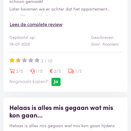
schoon gemaakt
Later kwamen we er achter dat het appartement
eigenlijk een airbnb was van oudere mensen
Lees de complete review
Geplaatst op:
Geschreven
19-07-2025
door: Anoniem
3 / 10
2/5
1/5
2/5
1/5
Nogmaals kopen?
Ja
Helaas is alles mis gegaan wat mis
kon gaan...
Helaas is alles mis gegaan wat mis kon gaan tijdens