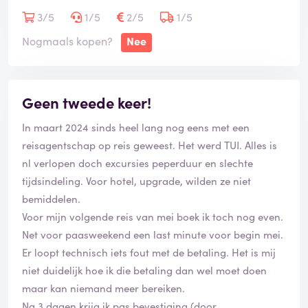
omboek, mijn stoel naar Aruba gewoon weer verkocht
3/5
1/5
2/5
1/5
kan worden voor dezelfde prijs al dan niet hoger. En
Nogmaals kopen?
Nee
het is niet dat ik deze vlucht een paar weken van te
voren wil annuleren, nee deze vlucht staat pas over
een maand of 5 gepland. De prijs voor mijn stoel kan
Geen tweede keer!
dus alleen maar hoger worden.
In maart 2024 sinds heel lang nog eens met een
Buiten het feit dat TUI weinig opties heeft, vind ik de
reisagentschap op reis geweest. Het werd TUI. Alles is
service heel slecht. Via de mail is TUI bijna of niet te
nl verlopen doch excursies peperduur en slechte
bereiken en aan de telefoon word je onvriendelijk te
tijdsindeling. Voor hotel, upgrade, wilden ze niet
woord gestaan.
bemiddelen.
Voor mijn volgende reis van mei boek ik toch nog even.
Let goed op voor dat je boekt, want het kan nog wel
Net voor paasweekend een last minute voor begin mei.
een lastig worden, als je vlucht niet door kan gaan.
Er loopt technisch iets fout met de betaling. Het is mij
niet duidelijk hoe ik die betaling dan wel moet doen
maar kan niemand meer bereiken.
Na 3 dagen krijg ik pas bevestiging (door