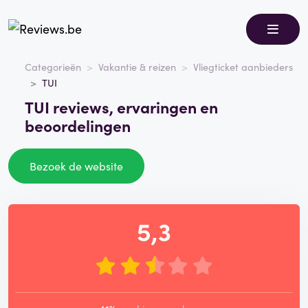
Categorieën
Vakantie & reizen
Vliegticket aanbieders
TUI
TUI reviews, ervaringen en
beoordelingen
Bezoek de website
5,3