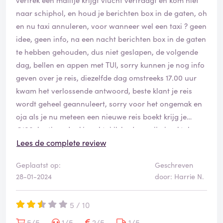
naar schiphol, en houd je berichten box in de gaten, oh
en nu taxi annuleren, voor wanneer wel een taxi ? geen
idee, geen info, na een nacht berichten box in de gaten
te hebben gehouden, dus niet geslapen, de volgende
dag, bellen en appen met TUI, sorry kunnen je nog info
geven over je reis, diezelfde dag omstreeks 17.00 uur
kwam het verlossende antwoord, beste klant je reis
wordt geheel geannuleert, sorry voor het ongemak en
oja als je nu meteen een nieuwe reis boekt krijg je
€100. korting, dankjewel tui ik had op mijn in oktober
geboekte reis €300. vroegboek korting dus die wordt
Lees de complete review
niet vergoed, dankjewel tui, en als ik dezelfde reis nu
Geplaatst op:
Geschreven
boek ben ik in totaal €650,- duurder uit, DANKJEWEL
28-01-2024
door: Harrie N.
TUI voor jullie genereuze aanbod. waar wij dus maar
geen gebruik van gaan maken.
5 / 10
5/5
1/5
2/5
1/5