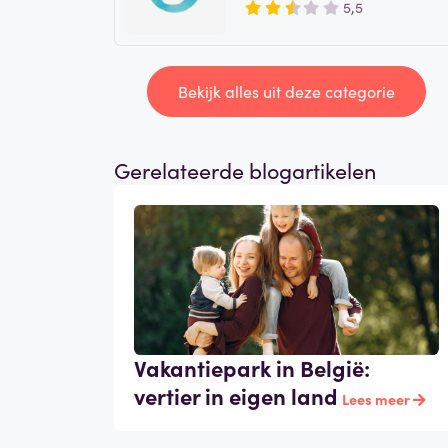
5,5
Bekijk alles uit deze categorie
Gerelateerde blogartikelen
Vakantiepark in België:
vertier in eigen land
Lees meer