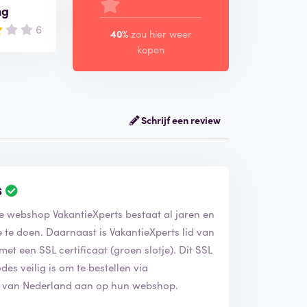
ng
6
40%
zou hier weer
kopen
Schrijf een review
s
De webshop VakantieXperts bestaat al jaren en
 te doen. Daarnaast is VakantieXperts lid van
t een SSL certificaat (groen slotje). Dit SSL
des veilig is om te bestellen via
es van Nederland aan op hun webshop.