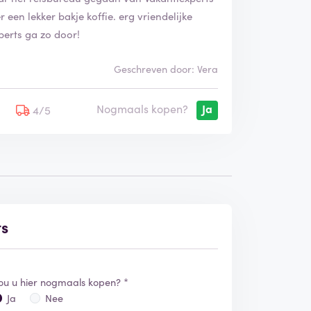
en lekker bakje koffie. erg vriendelijke
erts ga zo door!
Geschreven door: Vera
Nogmaals kopen?
Ja
5
4/5
ts
ou u hier nogmaals kopen? *
Ja
Nee