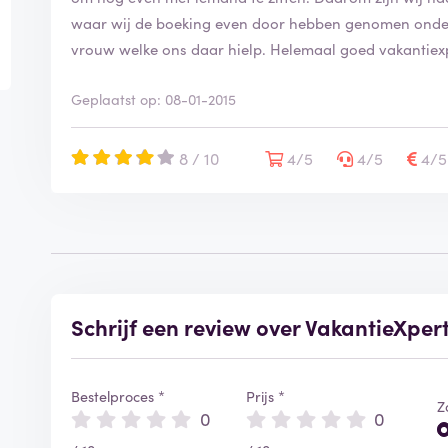
waar wij de boeking even door hebben genomen onder e
vrouw welke ons daar hielp. Helemaal goed vakantiexp
Geplaatst op: 08-01-2015
8 / 10
4/5
4/5
4/
Schrijf een review over VakantieXper
Bestelproces *
Prijs *
Z
0
0