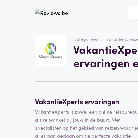
Website
VakantieXperts
Categorieën
Vakantie & reiz
VakantieXper
Categorie
Vakantie & reizen
ervaringen 
Schrijf een beoordeling
VakantieXperts ervaringen
VakantieXperts is zowel een online reisbureau
als reiswinkel bij jouw in de buurt. Met
specialisten op het gebied van reizen wordt e
alles aan gedaan om de perfecte vakantie