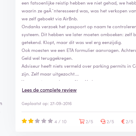
een fatsoenlijke reistip hebben we niet gehad, we heb
waarin ze geÃ¯nteresseerd was, was het verkopen van
we zelf geboekt via AirBnb.
Ondanks verzoek het paspoort op naam te controleren 
systeem. Dit hebben we later moeten omboeken: zelf 
getekend. Klopt, maar dit was wel erg eenzijdig.
Ook moesten we een ETA formulier aanvragen. Achtera
Geld wel teruggekregen.
Adviseur heeft niets vermeld over parking permits in C
zijn. Zelf maar uitgezocht.
Voor een tussenreis naar New York was voor onze zoon
zijn leeftijd niet mocht overnachten. Hier kwamen we 
Lees de complete review
voor de bagage apart moesten bijbetalen, zelf maar u
n
Geplaatst op: 27-09-2016
n
Kortom: datgene waarvoor we kwamen hebben we nie
gemakkelijk konden uitzoeken is aan ons verkocht. M
4 / 10
2/5
2/5
2/5