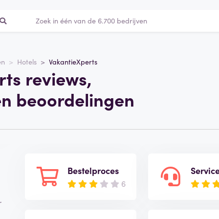
en
Hotels
VakantieXperts
ts reviews,
en beoordelingen
Bestelproces
Servic
6
r