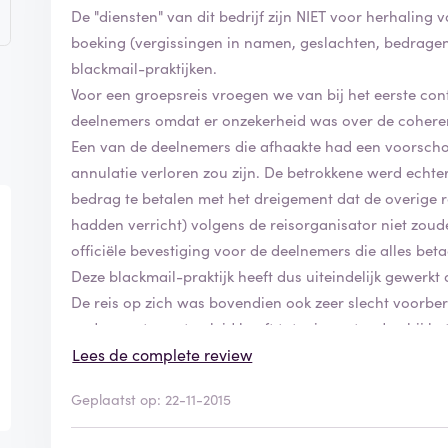
De "diensten" van dit bedrijf zijn NIET voor herhaling
boeking (vergissingen in namen, geslachten, bedrage
blackmail-praktijken.
Voor een groepsreis vroegen we van bij het eerste con
deelnemers omdat er onzekerheid was over de coheren
Een van de deelnemers die afhaakte had een voorschot
annulatie verloren zou zijn. De betrokkene werd echt
bedrag te betalen met het dreigement dat de overige re
hadden verricht) volgens de reisorganisator niet zou
officiële bevestiging voor de deelnemers die alles bet
Deze blackmail-praktijk heeft dus uiteindelijk gewerk
De reis op zich was bovendien ook zeer slecht voorbe
ondermaats, wat geleid heeft tot misverstanden bij he
Lees de complete review
Geplaatst op: 22-11-2015