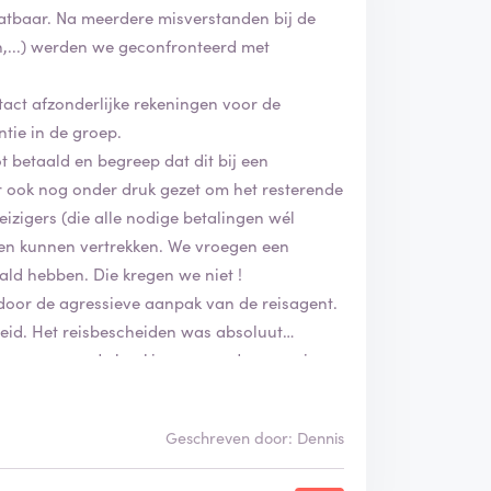
 vatbaar. Na meerdere misverstanden bij de
n,...) werden we geconfronteerd met
tact afzonderlijke rekeningen voor de
tie in de groep.
 betaald en begreep dat dit bij een
er ook nog onder druk gezet om het resterende
izigers (die alle nodige betalingen wél
den kunnen vertrekken. We vroegen een
aald hebben. Die kregen we niet !
t door de agressieve aanpak van de reisagent.
reid. Het reisbescheiden was absoluut
t vervoer en de boekingen van de excursies.
Geschreven door: Dennis