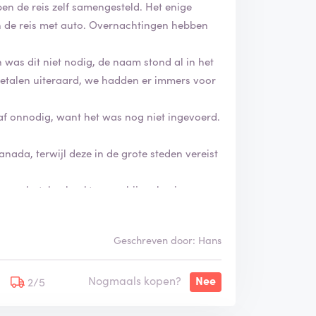
ben de reis zelf samengesteld. Het enige
 de reis met auto. Overnachtingen hebben
was dit niet nodig, de naam stond al in het
betalen uiteraard, we hadden er immers voor
f onnodig, want het was nog niet ingevoerd.
anada, terwijl deze in de grote steden vereist
 een hotel geboekt, waar hij op basis van
zelf achter. Ook werd niet vermeld dat we
itgezocht.
Geschreven door: Hans
t mogen ontvangen. Datgene wat we zelf
Nogmaals kopen?
Nee
eerwaarde niet aanwezig.
2/5