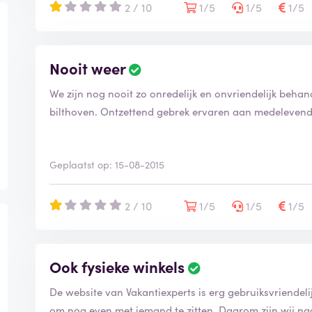
2 / 10
1/5
1/5
1/5
Nooit weer
We zijn nog nooit zo onredelijk en onvriendelijk behande
bilthoven. Ontzettend gebrek ervaren aan medelevendh
Geplaatst op: 15-08-2015
2 / 10
1/5
1/5
1/5
Ook fysieke winkels
De website van Vakantiexperts is erg gebruiksvriendelij
om nog even met iemand te zitten. Daarom zijn wij na