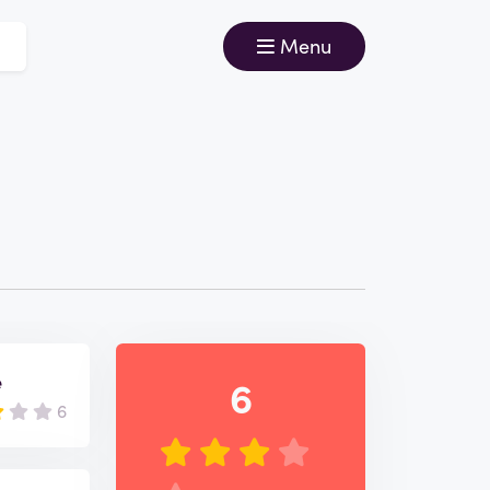
Menu
e
6
6