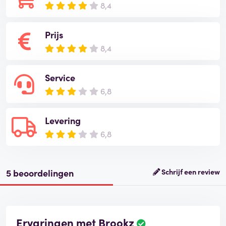
8,4
Prijs
8,4
Service
6,8
Levering
6,8
5 beoordelingen
Schrijf een review
Ervaringen met Brookz