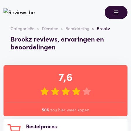
Categorieën
Diensten
Bemiddeling
Brookz
Brookz reviews, ervaringen en
beoordelingen
7,6
50%
zou hier weer kopen
Bestelproces