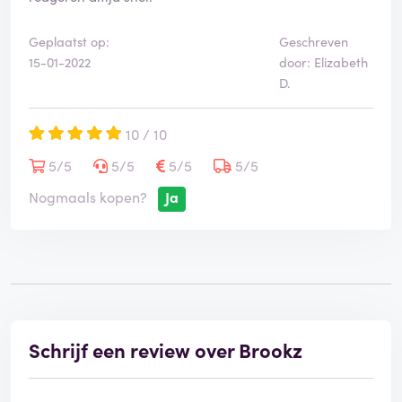
Geplaatst op:
Geschreven
15-01-2022
door: Elizabeth
D.
10 / 10
5/5
5/5
5/5
5/5
Nogmaals kopen?
Ja
Schrijf een review over Brookz