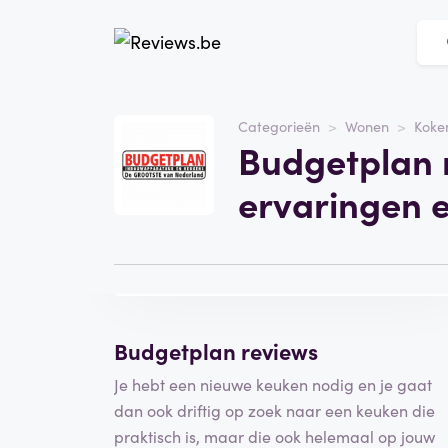
Website
budgetplan.nl
Categorieën
Wonen
Koken
Budgetplan 
Categorie
Wonen
ervaringen 
Bezoek de website
Schrijf een
beoordeling
Budgetplan reviews
Je hebt een nieuwe keuken nodig en je gaat
dan ook driftig op zoek naar een keuken die
praktisch is, maar die ook helemaal op jouw