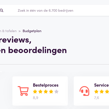
 & tafelen
Budgetplan
reviews,
en beoordelingen
Bestelproces
Service
8,9
7,6