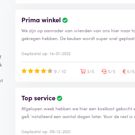
Prima winkel
We zijn op aanrader van vrienden van ons hier naar t
gekregen hebben. De keuken wordt super snel geplaats
Geplaatst op: 14-01-2022
f
k
9 / 10
3/5
5/5
5/
bt
Top service
Afgelopen week hebben we hier een koelkast gekocht 
geÃ¯nstalleerd een aantal dagen later. Voor de rest is 
Geplaatst op: 09-12-2021