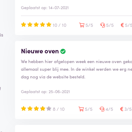
Geplaatst op: 14-07-2021
10 / 10
5/5
5/5
5/
is
Nieuwe oven
We hebben hier afgelopen week een nieuwe oven gekoc
allemaal super blij mee. In de winkel werden we erg n
dag nog via de website besteld.
t
Geplaatst op: 25-06-2021
8 / 10
5/5
4/5
3/