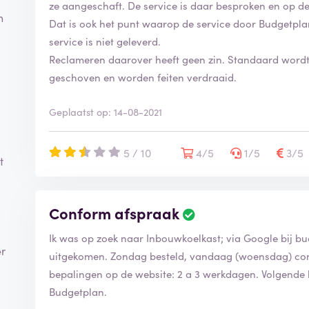
ze aangeschaft. De service is daar besproken en op 
n
Dat is ook het punt waarop de service door Budgetpla
service is niet geleverd.
Reclameren daarover heeft geen zin. Standaard wordt 
geschoven en worden feiten verdraaid.
Geplaatst op: 14-08-2021
5 / 10
4/5
1/5
3/5
t
Conform afspraak
Ik was op zoek naar Inbouwkoelkast; via Google bij 
er
uitgekomen. Zondag besteld, vandaag (woensdag) con
bepalingen op de website: 2 a 3 werkdagen. Volgende 
Budgetplan.