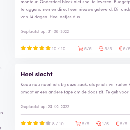
monteur. Onderdeel bleek niet snel te leveren. Budget
teruggenomen en direct een nieuwe geleverd. Dit ondan
van 14 dagen. Heel netjes dus.
Geplaatst op: 31-08-2022
10 / 10
5/5
5/5
5/
e
n
Heel slecht
Koop nou nooit iets bij deze zaak, als je iets wil ruile
omdat er een andere tape om de doos zit. Te gek vo
Geplaatst op: 23-02-2022
en
8 / 10
5/5
1/5
5/5
e