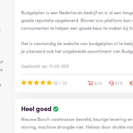
Budgetplan is een Nederlands bedrijf en is al een lange 
goede reputatie opgeleverd. Binnen ons platform kan 
consumenten te helpen een goede keus te maken bij h
r
Het is verstandig de website van budgetplan.nl te bek
je uiteraard ook het uitgebreide assortiment van Budg
ur
Geplaatst op: 17-03-2021
ou
10 / 10
5/5
5/5
e
Heel goed
Nieuwe Bosch vaatwasser besteld, keurige levering e
storing, machine droogde niet. Helaas door drukte va