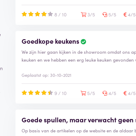
8 / 10
3/5
5/5
4/
e
Goedkope keukens
We zijn hier gaan kijken in de showroom omdat ons 
keuken en we hebben een erg leuke keuken gevonden vo
jn
Geplaatst op: 30-10-2021
e
9 / 10
5/5
4/5
4/
Goede spullen, maar verwacht geen 
Op basis van de artikelen op de website en de aldaar 