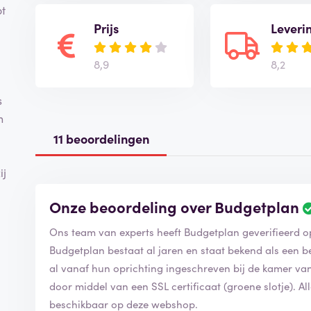
ot
Prijs
Leveri
8,9
8,2
s
n
11 beoordelingen
ij
Onze beoordeling over Budgetplan
Ons team van experts heeft Budgetplan geverifieerd 
Budgetplan bestaat al jaren en staat bekend als een b
al vanaf hun oprichting ingeschreven bij de kamer va
door middel van een SSL certificaat (groene slotje). A
beschikbaar op deze webshop.