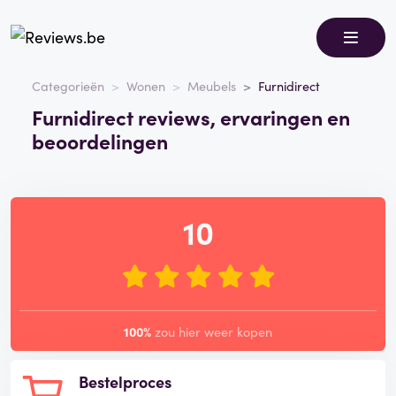
Categorieën
Wonen
Meubels
Furnidirect
Furnidirect reviews, ervaringen en
beoordelingen
10
100%
zou hier weer kopen
Bestelproces