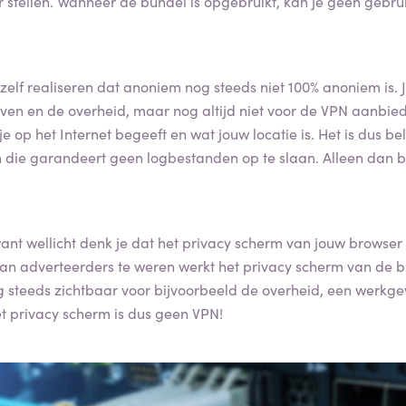
stellen. Wanneer de bundel is opgebruikt, kan je geen gebr
zelf realiseren dat anoniem nog steeds niet 100% anoniem is. Ja
jven en de overheid, maar nog altijd niet voor de VPN aanbie
 je op het Internet begeeft en wat jouw locatie is. Het is dus 
 die garandeert geen logbestanden op te slaan. Alleen dan b
 want wellicht denk je dat het privacy scherm van jouw browse
van adverteerders te weren werkt het privacy scherm van de 
g steeds zichtbaar voor bijvoorbeeld de overheid, een werkge
et privacy scherm is dus geen VPN!