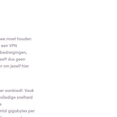
 mee moet houden
at een VPN
 bedreigingen,
geeft dus geen
r om jezelf hier
der aanbiedt. Vaak
olledige snelheid
e
ntal gigabytes per