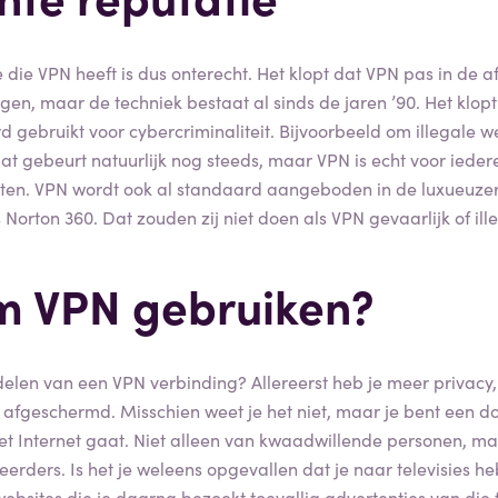
 die VPN heeft is dus onterecht. Het klopt dat VPN pas in de a
egen, maar de techniek bestaat al sinds de jaren ’90. Het klopt
d gebruikt voor cybercriminaliteit. Bijvoorbeeld om illegale w
t gebeurt natuurlijk nog steeds, maar VPN is echt voor ieder
netten. VPN wordt ook al standaard aangeboden in de luxueuze
 Norton 360. Dat zouden zij niet doen als VPN gevaarlijk of ille
 VPN gebruiken?
delen van een VPN verbinding? Allereerst heb je meer privacy, 
er afgeschermd. Misschien weet je het niet, maar je bent een do
et Internet gaat. Niet alleen van kwaadwillende personen, m
eerders. Is het je weleens opgevallen dat je naar televisies h
ebsites die je daarna bezoekt toevallig advertenties van die te