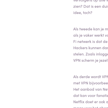
zien? Dat is een du
idee, toch?
Als tweede kan je m
als je vaker werkt 
Fi netwerk is dat d
Hackers kunnen dan
stelen. Zoals inlo
VPN scherm je jezelf
Als derde wordt VPN
met VPN bijvoorbeel
Het aanbod van Net
dat kan voor fanatie
Netflix doet er ook 
maar voor het abon