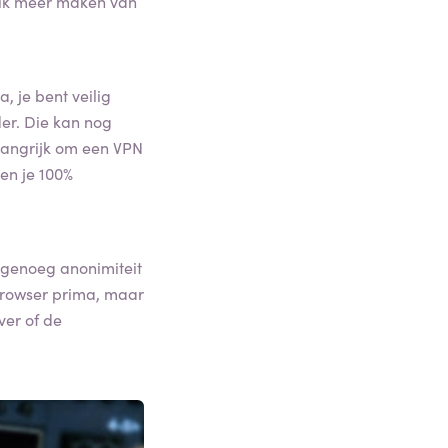
uik meer maken van
, je bent veilig
der. Die kan nog
belangrijk om een VPN
en je 100%
r genoeg anonimiteit
browser prima, maar
ver of de