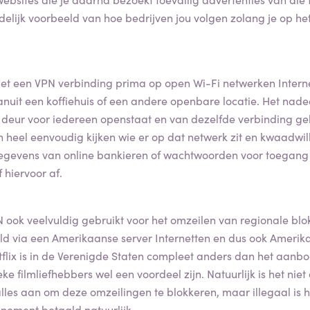
idelijk voorbeeld van hoe bedrijven jou volgen zolang je op het
et een VPN verbinding prima op open Wi-Fi netwerken Interne
vanuit een koffiehuis of een andere openbare locatie. Het nad
e deur voor iedereen openstaat en van dezelfde verbinding g
 heel eenvoudig kijken wie er op dat netwerk zit en kwaadwi
ggegevens van online bankieren of wachtwoorden voor toegang 
 hiervoor af.
 ook veelvuldig gebruikt voor het omzeilen van regionale blo
d via een Amerikaanse server Internetten en dus ook Amerikaa
flix is in de Verenigde Staten compleet anders dan het aanb
ke filmliefhebbers wel een voordeel zijn. Natuurlijk is het nie
alles aan om deze omzeilingen te blokkeren, maar illegaal is he
nement betaald natuurlijk.