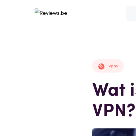
vpns
Wat 
VPN?