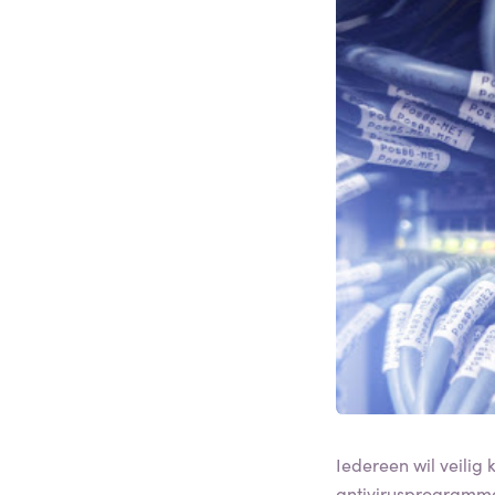
Iedereen wil veilig
antivirusprogramma