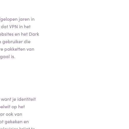
fgelopen jaren in
 dat VPN in het
ebsites en het Dark
e gebruiker die
re pakketten van
gaal is.
want je identiteit
elwit op het
aar ook van
ebt gekeken en
levisies krijgt te