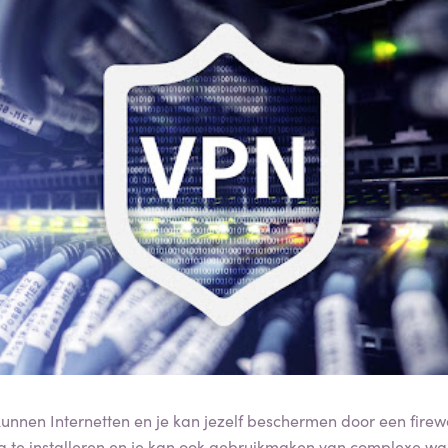
 kunnen Internetten en je kan jezelf beschermen door een firew
 te installeren en je kan ook gebruikmaken van complexe w