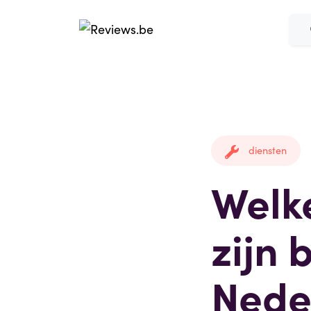
diensten
Welk
zijn 
Nede