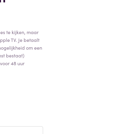
es te kijken, maar
ple TV. Je betaalt
mogelijkheid om een
nst bestaat)
k voor 48 uur