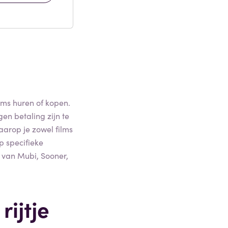
lms huren of kopen.
en betaling zijn te
aarop je zowel films
p specifieke
 van Mubi, Sooner,
rijtje