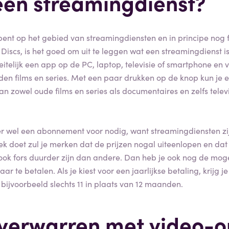
een streamingdienst?
bent op het gebied van streamingdiensten en in principe nog fi
 Discs, is het goed om uit te leggen wat een streamingdienst is
feitelijk een app op de PC, laptop, televisie of smartphone en 
en films en series. Met een paar drukken op de knop kun je e
van zowel oude films en series als documentaires en zelfs tel
er wel een abonnement voor nodig, want streamingdiensten zijn 
k doet zul je merken dat de prijzen nogal uiteenlopen en da
ook fors duurder zijn dan andere. Dan heb je ook nog de mog
aar te betalen. Als je kiest voor een jaarlijkse betaling, krijg 
 bijvoorbeeld slechts 11 in plaats van 12 maanden.
 verwarren met video-o