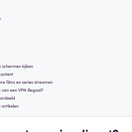
e
 schermen kijken
content
re films en series streamen
k van een VPN illegaal?
oordeeld
 artikelen