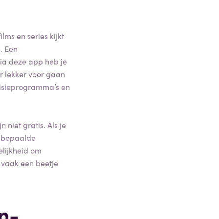
lms en series kijkt
. Een
via deze app heb je
r lekker voor gaan
evisieprogramma’s en
niet gratis. Als je
t bepaalde
elijkheid om
je vaak een beetje
n-