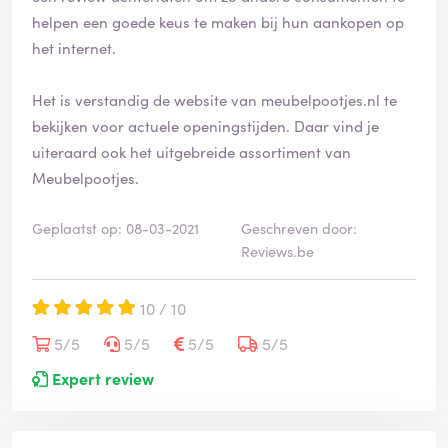
f
helpen een goede keus te maken bij hun aankopen op
i
het internet.
e
e
Het is verstandig de website van meubelpootjes.nl te
r
d
bekijken voor actuele openingstijden. Daar vind je
uiteraard ook het uitgebreide assortiment van
Meubelpootjes.
Geplaatst op: 08-03-2021
Geschreven door:
Reviews.be
10 / 10
5/5
5/5
5/5
5/5
Expert review