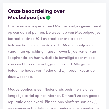
Onze beoordeling over
Meubelpootjes
B
e
Ons team van experts heeft Meubelpootjes geverifieerd
o
o
op een aantal punten. De webshop van Meubelpootjes
r
bestaat al sinds 2011 en staat bekend als een
d
betrouwbare speler in de markt. Meubelpootjes is al
e
vanaf hun oprichting ingeschreven bij de kamer van
l
i
koophandel en hun website is beveiligd door middel
n
van een SSL certificaat (groene slotje). Alle grote
g
betaalmethodes van Nederland zijn beschikbaar op
i
deze webshop.
s
g
e
Meubelpootjes is een Nederlands bedrijf en is al een
v
lange tijd actief op het internet. Dit heeft ze een goede
e
reputatie opgeleverd. Binnen ons platform kan ook jij
r
i
een review achterlaten om zo andere consumenten te