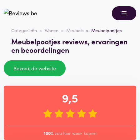
Categorieën
Wonen
Meubels
Meubelpootjes
Meubelpootjes reviews, ervaringen
en beoordelingen
Bezoek de website
9,5
100%
zou hier weer kopen