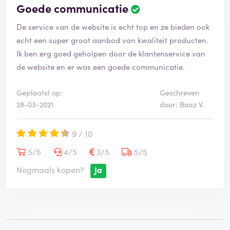
Goede communicatie
B
e
De service van de website is echt top en ze bieden ook
o
o
echt een super groot aanbod van kwaliteit producten.
r
Ik ben erg goed geholpen door de klantenservice van
d
de website en er was een goede communicatie.
e
l
i
Geplaatst op:
Geschreven
n
28-03-2021
door: Boaz V.
g
i
9 / 10
s
g
5/5
4/5
3/5
5/5
e
v
Nogmaals kopen?
Ja
e
r
i
f
i