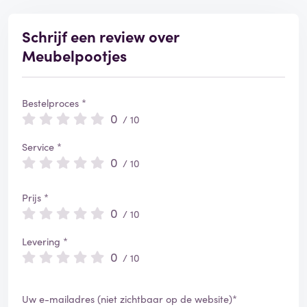
e
e
r
Schrijf een review over
d
Meubelpootjes
Bestelproces *
0
/ 10
Service *
0
/ 10
Prijs *
0
/ 10
Levering *
0
/ 10
Uw e-mailadres (niet zichtbaar op de website)*