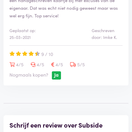
een handgeschreven kaartje bij met excuses van de
eigenaar. Dat was echt niet nodig geweest maar was
wel erg fijn. Top service!
Geplaatst op:
Geschreven
25-03-2021
door: Imke K.
9 / 10
4/5
4/5
4/5
5/5
Nogmaals kopen?
Ja
Schrijf een review over Subside