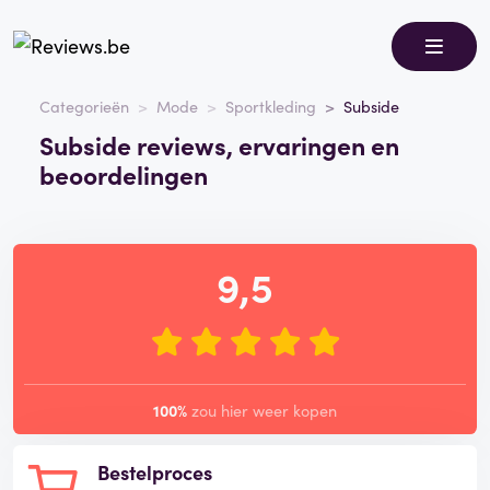
Categorieën
Mode
Sportkleding
Subside
Subside reviews, ervaringen en
beoordelingen
9,5
100%
zou hier weer kopen
Bestelproces