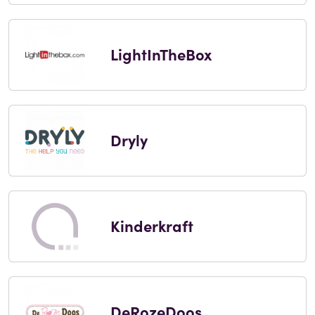
LightInTheBox
Dryly
Kinderkraft
DeRozeDoos