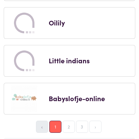
Oilily
Little indians
Babyslofje-online
‹
1
2
3
›