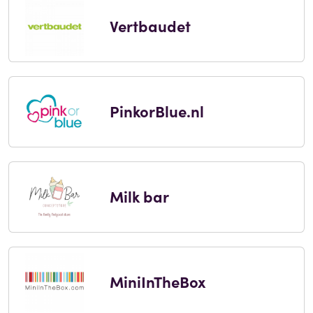
Vertbaudet
PinkorBlue.nl
Milk bar
MiniInTheBox